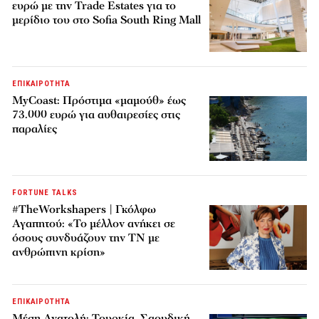
ευρώ με την Trade Estates για το
μερίδιο του στο Sofia South Ring Mall
ΕΠΙΚΑΙΡΟΤΗΤΑ
MyCoast: Πρόστιμα «μαμούθ» έως
73.000 ευρώ για αυθαιρεσίες στις
παραλίες
FORTUNE TALKS
#TheWorkshapers | Γκόλφω
Αγαπητού: «Το μέλλον ανήκει σε
όσους συνδυάζουν την ΤΝ με
ανθρώπινη κρίση»
ΕΠΙΚΑΙΡΟΤΗΤΑ
Μέση Ανατολή: Τουρκία, Σαουδική