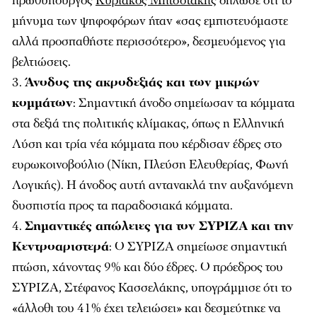
πρωθυπουργός
Κυριάκος Μητσοτάκης
δήλωσε ότι το
μήνυμα των ψηφοφόρων ήταν «σας εμπιστευόμαστε
αλλά προσπαθήστε περισσότερο», δεσμευόμενος για
βελτιώσεις.
Άνοδος της ακροδεξιάς και των μικρών
κομμάτων
: Σημαντική άνοδο σημείωσαν τα κόμματα
στα δεξιά της πολιτικής κλίμακας, όπως η Ελληνική
Λύση και τρία νέα κόμματα που κέρδισαν έδρες στο
ευρωκοινοβούλιο (Νίκη, Πλεύση Ελευθερίας, Φωνή
Λογικής). Η άνοδος αυτή αντανακλά την αυξανόμενη
δυσπιστία προς τα παραδοσιακά κόμματα.
Σημαντικές απώλειες για τον ΣΥΡΙΖΑ και την
Κεντροαριστερά
: Ο ΣΥΡΙΖΑ σημείωσε σημαντική
πτώση, χάνοντας 9% και δύο έδρες. Ο πρόεδρος του
ΣΥΡΙΖΑ, Στέφανος Κασσελάκης, υπογράμμισε ότι το
«άλλοθι του 41% έχει τελειώσει» και δεσμεύτηκε να