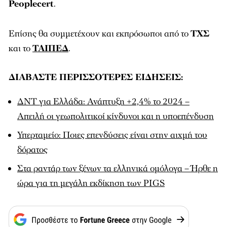
Peoplecert
.
Επίσης θα συμμετέχουν και εκπρόσωποι από το
ΤΧΣ
και το
ΤΑΙΠΕΔ
.
ΔΙΑΒΑΣΤΕ ΠΕΡΙΣΣΟΤΕΡΕΣ ΕΙΔΗΣΕΙΣ:
ΔΝΤ για Ελλάδα: Ανάπτυξη +2,4% το 2024 –
Απειλή οι γεωπολιτικοί κίνδυνοι και η υποεπένδυση
Υπερταμείο: Ποιες επενδύσεις είναι στην αιχμή του
δόρατος
Στα ραντάρ των ξένων τα ελληνικά ομόλογα – Ήρθε η
ώρα για τη μεγάλη εκδίκηση των PIGS