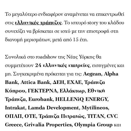
Το μεγαλύτερο ενδιαφέρον αναμένεται να επικεντρωθεί
στις
ελληνικές τράπεζες
. Το ισχυρό story του κλάδου
συνεχίζει να βρίσκεται σε ισχύ με την επιστροφή στη
διανομή μερισμάτων, μετά από 15 έτη.
Συνολικά στο roadshow της Νέας Υόρκης θα
συμμετέχουν
24 ελληνικές εταιρείες
, εισηγμένες και
μη. Συγκεκριμένα πρόκειται για τις:
Aegean, Alpha
Bank, Attica Bank, ΔΕΗ, ΕΧΑΕ, Τράπεζα
Κύπρου, ΓΕΚΤΕΡΝΑ, Ελλάκτωρ, Εθνική
Τράπεζα, Eurobank, HELLENiQ ENERGY,
Intrakat, Lamda Development, Mytilineos,
ΟΠΑΠ, ΟΤΕ, Τράπεζα Πειραιώς, TITΑΝ, CVC
Greece, Grivalia Properties, Olympia Group
και