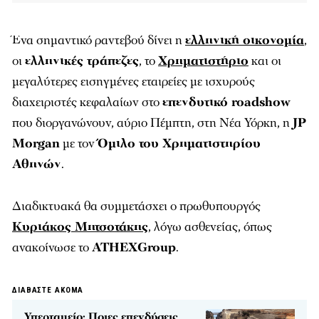
Ένα σημαντικό ραντεβού δίνει η
ελληνική οικονομία
,
οι
ελληνικές τράπεζες
, το
Χρηματιστήριο
και οι
μεγαλύτερες εισηγμένες εταιρείες με ισχυρούς
διαχειριστές κεφαλαίων στο
επενδυτικό roadshow
που διοργανώνουν, αύριο Πέμπτη, στη Νέα Υόρκη, η
JP
Morgan
με τον
Όμιλο του Χρηματιστηρίου
Αθηνών
.
Διαδικτυακά θα συμμετάσχει ο πρωθυπουργός
Κυριάκος Μητσοτάκης
, λόγω ασθενείας, όπως
ανακοίνωσε το
ATHEXGroup
.
ΔΙΑΒΑΣΤΕ ΑΚΟΜΑ
Υπερταμείο: Ποιες επενδύσεις