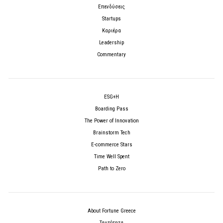
Επενδύσεις
Startups
Καριέρα
Leadership
Commentary
ESG+H
Boarding Pass
The Power of Innovation
Brainstorm Tech
E-commerce Stars
Time Well Spent
Path to Zero
About Fortune Greece
Ταυτότητα