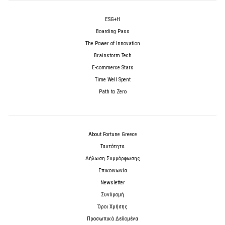
ESG+H
Boarding Pass
The Power of Innovation
Brainstorm Tech
E-commerce Stars
Time Well Spent
Path to Zero
About Fortune Greece
Ταυτότητα
Δήλωση Συμμόρφωσης
Επικοινωνία
Newsletter
Συνδρομή
Όροι Χρήσης
Προσωπικά Δεδομένα