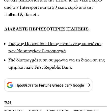
ότι θα προέρχονται από την ΙΚΕΑ, τα 250 εκατ. ευρώ
από την Intersport και τα 50 εκατ. ευρώ από την
Holland & Barrett.
ΔΙΑΒΑΣΤΕ ΠΕΡΙΣΣΟΤΕΡΕΣ ΕΙΔΗΣΕΙΣ:
Γιώργος Προκοπίου: Ποιος είναι ο νέος καπετάνιος
των Ναυπηγείων Σκαραμαγκά
Υπό διαπραγμάτευση συμφωνία για τη διάσωση της
αμερικανικής First Republic Bank
TAGS