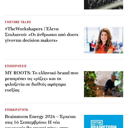
FORTUNE TALKS
#TheWorkshapers | Έλενα
Στυλιανού: «Οι άνθρωποι από doers
γίνονται decision makers»
ΕΠΙΧΕΙΡΗΣΕΙΣ
MY ROOTS: Το ελληνικό brand που
μετατρέπει τις «ρίζες» και τη
φιλοξενία σε διεθνές αφήγημα
ευεξίας
ΕΠΙΚΑΙΡΟΤΗΤΑ
Brainstorm Energy 2026 – Έρχεται
στις 16 Σεπτεμβρίου: Η νέα
οικονομία θα χτιστεί πάνω στην