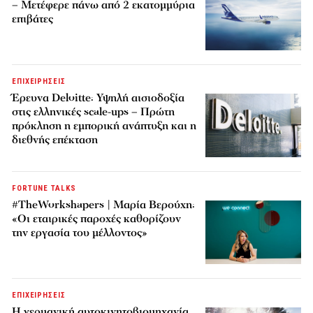
– Μετέφερε πάνω από 2 εκατομμύρια
επιβάτες
ΕΠΙΧΕΙΡΗΣΕΙΣ
Έρευνα Deloitte: Υψηλή αισιοδοξία
στις ελληνικές scale-ups – Πρώτη
πρόκληση η εμπορική ανάπτυξη και η
διεθνής επέκταση
FORTUNE TALKS
#TheWorkshapers | Μαρία Βερούχη:
«Οι εταιρικές παροχές καθορίζουν
την εργασία του μέλλοντος»
ΕΠΙΧΕΙΡΗΣΕΙΣ
Η γερμανική αυτοκινητοβιομηχανία