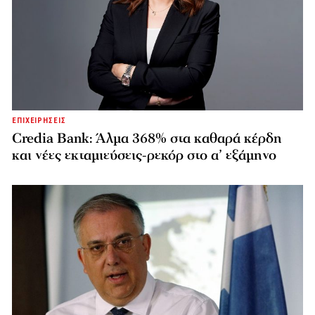
ΕΠΙΧΕΙΡΗΣΕΙΣ
Credia Bank: Άλμα 368% στα καθαρά κέρδη
και νέες εκταμιεύσεις-ρεκόρ στο α’ εξάμηνο