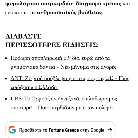
φορολόγηση υπερκερδών
,
διαγραφή χρέους
και
ενίσχυση της
ανθρωπιστικής βοήθειας
.
ΔΙΑΒΑΣΤΕ
ΠΕΡΙΣΣΟΤΕΡΕΣ
ΕΙΔΗΣΕΙΣ
:
Πρόωρη αποπληρωμή 6,9 δισ. ευρώ από τα
μνημονιακά δάνεια – Νέο μήνυμα στις αγορές
ΔΝΤ: Ζοφερή πρόβλεψη για το χρέος της ΕΕ – Πώς
«σώζεται» η Ελλάδα
UBS: Το Ορμούζ ανοίγει ξανά, ο πληθωρισμός
υποχωρεί – Ποιοι κερδίζουν μετά τον πόλεμο