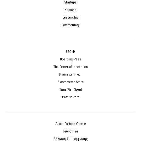
Startups
Καριέρα
Leadership
Commentary
ESG+H
Boarding Pass
The Power of Innovation
Brainstorm Tech
E-commerce Stars
Time Well Spent
Path to Zero
About Fortune Greece
Ταυτότητα
Δήλωση Συμμόρφωσης