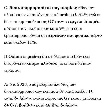
Οι
δισεκατομμυριούχοι παγκοσμίως
είδαν τον
πλούτο τους να αυξάνεται κατά περίπου
0,42%
, ενώ οι
δισεκατομμυριούχοι της
G7 στον ενεργειακό τομέα
αύξησαν τον πλούτο τους κατά
9%
, και όσοι
δραστηριοποιούνται σε
πετρέλαιο και φυσικό αέριο
κατά σχεδόν
11%
.
Η
Oxfam
σημειώνει ότι ο πόλεμος στο Ιράν έχει
διευρύνει το
χάσμα πλούτου
, το οποίο ήδη ήταν
τεράστιο.
Από το 2020, ο παγκόσμιος πλούτος των
δισεκατομμυριούχων έχει αυξηθεί κατά σχεδόν
10
τρισ. δολάρια
, ενώ οι χώρες της
G7
έχουν μειώσει τη
διεθνή βοήθεια
κατά
48 δισ. δολάρια
.