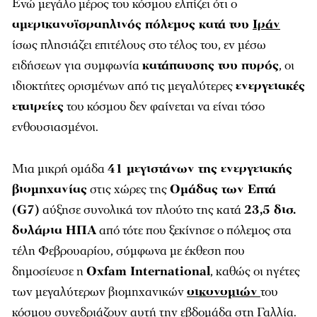
Ενώ μεγάλο μέρος του κόσμου ελπίζει ότι ο
αμερικανοϊσραηλινός πόλεμος κατά του
Ιράν
ίσως πλησιάζει επιτέλους στο τέλος του, εν μέσω
ειδήσεων για συμφωνία
κατάπαυσης του πυρός
, οι
ιδιοκτήτες ορισμένων από τις μεγαλύτερες
ενεργειακές
εταιρείες
του κόσμου δεν φαίνεται να είναι τόσο
ενθουσιασμένοι.
Μια μικρή ομάδα
41 μεγιστάνων της ενεργειακής
βιομηχανίας
στις χώρες της
Ομάδας των Επτά
(G7)
αύξησε συνολικά τον πλούτο της κατά
23,5 δισ.
δολάρια ΗΠΑ
από τότε που ξεκίνησε ο πόλεμος στα
τέλη Φεβρουαρίου, σύμφωνα με έκθεση που
δημοσίευσε η
Oxfam International
, καθώς οι ηγέτες
των μεγαλύτερων βιομηχανικών
οικονομιών
του
κόσμου συνεδριάζουν αυτή την εβδομάδα στη Γαλλία.