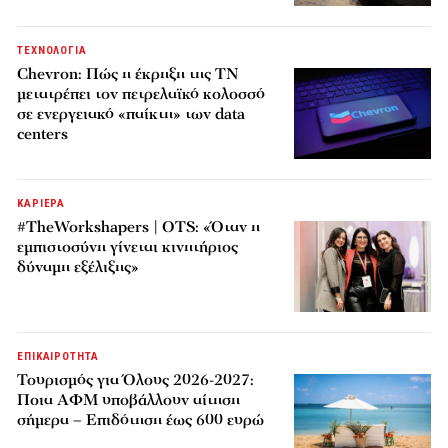
ΤΕΧΝΟΛΟΓΙΑ
Chevron: Πώς η έκρηξη της ΤΝ
μετατρέπει τον πετρελαϊκό κολοσσό
σε ενεργειακό «παίκτη» των data
centers
ΚΑΡΙΕΡΑ
#TheWorkshapers | OTS: «Όταν η
εμπιστοσύνη γίνεται κινητήριος
δύναμη εξέλιξης»
ΕΠΙΚΑΙΡΟΤΗΤΑ
Τουρισμός για Όλους 2026-2027:
Ποια ΑΦΜ υποβάλλουν αίτηση
σήμερα – Επιδότηση έως 600 ευρώ