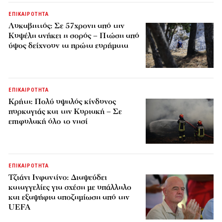
ΕΠΙΚΑΙΡΟΤΗΤΑ
Λυκαβηττός: Σε 57χρονη από την
Κυψέλη ανήκει η σορός – Πτώση από
ύψος δείχνουν τα πρώτα ευρήματα
ΕΠΙΚΑΙΡΟΤΗΤΑ
Κρήτη: Πολύ υψηλός κίνδυνος
πυρκαγιάς και την Κυριακή – Σε
επιφυλακή όλο το νησί
ΕΠΙΚΑΙΡΟΤΗΤΑ
Τζιάνι Ινφαντίνο: Διαψεύδει
καταγγελίες για σχέση με υπάλληλο
και εξαψήφια αποζημίωση από την
UEFA