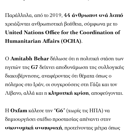
Παράλληλα, από το 2019,
44 άνθρωποι ανά λεπτό
χρειάζονται ανθρωπιστική βοήθεια, σύμφωνα με το
United Nations Office for the Coordination of
Humanitarian Affairs (OCHA)
.
Ο
Amitabh Behar
δήλωσε ότι η πολιτική στάση των
ηγετών της
G7
δείχνει αποδυνάμωση της συλλογικής
διακυβέρνησης, αναφέροντας ότι θέματα όπως ο
πόλεμος στο Ιράν, οι συγκρούσεις στη Γάζα και τον
Λίβανο, αλλά και η
κλιματική κρίση
, αποφεύγονται.
Η
Oxfam
κάλεσε την “
G6
” (χωρίς τις ΗΠΑ) να
δημιουργήσει σχέδιο προστασίας απέναντι στην
οικονομική αναταραχή
, προτείνοντας μέτρα όπως