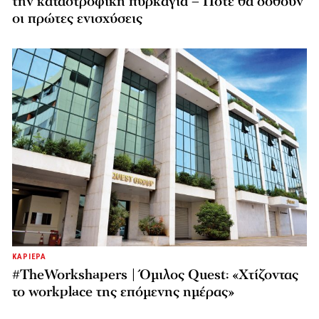
την καταστροφική πυρκαγιά – Πότε θα δοθούν
οι πρώτες ενισχύσεις
ΚΑΡΙΕΡΑ
#TheWorkshapers | Όμιλος Quest: «Χτίζοντας
το workplace της επόμενης ημέρας»