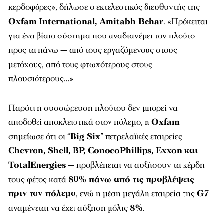
κερδοφόρες», δήλωσε ο εκτελεστικός διευθυντής της
Oxfam International, Amitabh Behar
. «Πρόκειται
για ένα βίαιο σύστημα που αναδιανέμει τον πλούτο
προς τα πάνω — από τους εργαζόμενους στους
μετόχους, από τους φτωχότερους στους
πλουσιότερους…».
Παρότι η συσσώρευση πλούτου δεν μπορεί να
αποδοθεί αποκλειστικά στον πόλεμο, η
Oxfam
σημείωσε ότι οι “
Big Six
” πετρελαϊκές εταιρείες —
Chevron, Shell, BP, ConocoPhillips, Exxon και
TotalEnergies
— προβλέπεται να αυξήσουν τα κέρδη
τους φέτος κατά
80% πάνω από τις προβλέψεις
πριν τον πόλεμο
, ενώ η μέση μεγάλη εταιρεία της
G7
αναμένεται να έχει αύξηση μόλις
8%
.