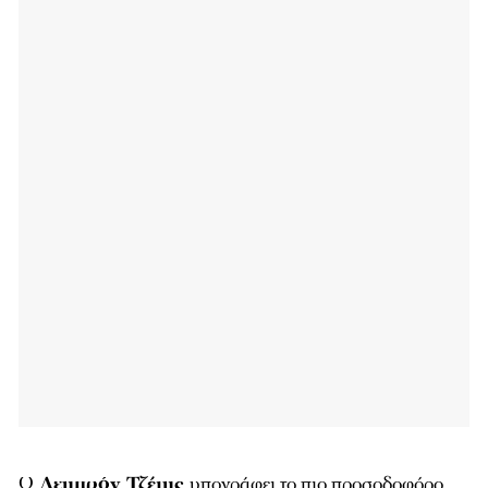
Ο
Λεμπρόν Τζέιμς
υπογράφει το πιο προσοδοφόρο