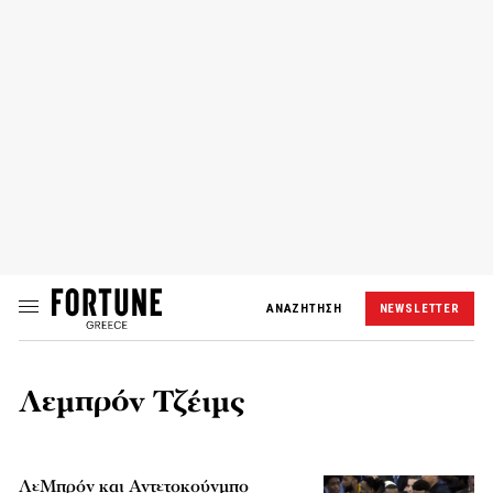
ΑΝΑΖΗΤΗΣΗ
NEWSLETTER
Λεμπρόν Τζέιμς
ΛεΜπρόν και Αντετοκούνμπο