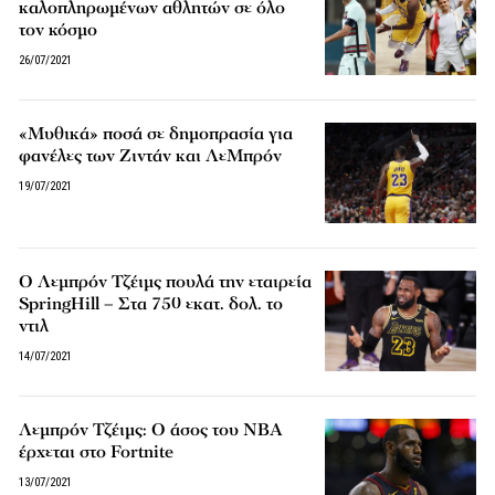
καλοπληρωμένων αθλητών σε όλο
τον κόσμο
26/07/2021
«Μυθικά» ποσά σε δημοπρασία για
φανέλες των Ζιντάν και ΛεΜπρόν
19/07/2021
Ο Λεμπρόν Τζέιμς πουλά την εταιρεία
SpringHill – Στα 750 εκατ. δολ. το
ντιλ
14/07/2021
Λεμπρόν Τζέιμς: Ο άσος του ΝΒΑ
έρχεται στο Fortnite
13/07/2021