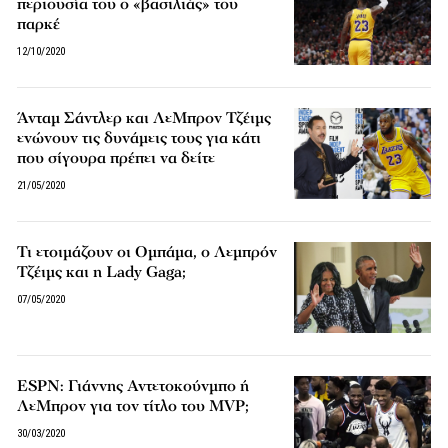
περιουσία του ο «βασιλιάς» του
παρκέ
12/10/2020
Άνταμ Σάντλερ και ΛεMπρον Τζέιμς
ενώνουν τις δυνάμεις τους για κάτι
που σίγουρα πρέπει να δείτε
21/05/2020
Τι ετοιμάζουν οι Ομπάμα, ο Λεμπρόν
Τζέιμς και η Lady Gaga;
07/05/2020
ESPN: Γιάννης Αντετοκούνμπο ή
ΛεΜπρον για τον τίτλο του MVP;
30/03/2020