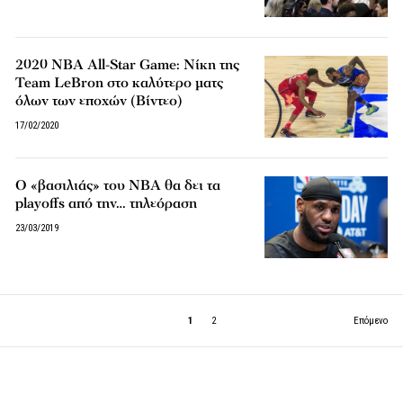
2020 ΝΒΑ All-Star Game: Νίκη της
Team LeBron στο καλύτερο ματς
όλων των εποχών (Βίντεο)
17/02/2020
Ο «βασιλιάς» του NBA θα δει τα
playoffs από την… τηλεόραση
23/03/2019
1
2
Επόμενο