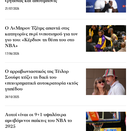
εργασίας και αποτιμήσεις
21/07/2026
Ο ΛεΜπρον Τζέιμς απαντά στις
κατηγορίες περί νεποτισμού για τον
γιο του: «Κέρδισε τη θέση του στο
NBA»
17/06/2026
Ο αρραβωνιαστικός της Τέιλορ
Σουίφτ χτίζει τη δική του
επιχειρηματική αυτοκρατορία εκτός
γηπέδου
24/10/2025
Αυτοί είναι οι 9+1 υψηλότερα
αμειβόμενοι παίκτες του NBA το
2025