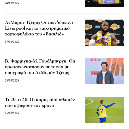
24/10/2025
ΛεΜπρον Τζέιμς: Οι επενδύσεις, η
Liverpool και το επιχειρηματικό
χαρτοφυλάκιο του «Βασιλιά»
07/10/2025
Β. Φαρμίγκα-Μ. Γουόλμπεργκ: Θα
πρωταγωνιστήσουν σε ταινία με
υπογραφή του ΛεΜπρόν Τζέιμς
25/08/2025
Τι 20, τι 40: Οι κορυφαίοι αθλητές
που αψηφούν τον χρόνο
25/03/2025