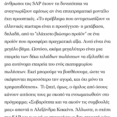
άνθρωποι της SAP έχουν τη δυνατότητα να
αναγνωρίζουν αµέσως αν ένα επιχειρηµατικό µοντέλο
έχει προοπτικές. «Το πρόβληµα που αντιµετωπίζουν οι
ελληνικές startups είναι η προσέγγιση· η µετάβαση,
δηλαδή, από το “ελάχιστο βιώσιµο προϊόν” σε ένα
προϊόν που προσφέρει πραγµατική αξία. Αυτό είναι ένα
µεγάλο βήµα. Ωστόσο, ακόµα µεγαλύτερο είναι µια
εταιρεία των δέκα χιλιάδων πωλήσεων να εξελιχθεί σε
µια αυτόνοµη εταιρεία του ενός εκατοµµυρίου
πωλήσεων. Εκεί µπορούµε να βοηθήσουµε, ώστε να
σκέφτονται περισσότερο την αγορά, και όχι µόνο τη
χρηµατοδότηση». Τι ζητεί, όµως, ο όµιλος από όσους
κάνουν αιτήσεις τους µε σκοπό να ενσωµατωθούν στο
πρόγραµµα; «Σοβαρότητα και να ακούν τις συµβουλές
µας» απαντά η Αλεξάνδρα Κοκκίνη. Άλλωστε, η σχέση