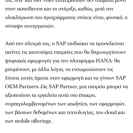
της SAP και των νέων επιχειρήσεων δεν σταµατά µόνο
στην εκπαίδευση και τη στήριξη, καθώς, µετά την
ολοκλήρωση του προγράµµατος στόχος είναι, φυσικά, η
σύναψη συνεργασιών.
Από την πλευρά της, η SAP επιδιώκει να προσελκύσει
εκείνες τις καινοτόµες εταιρείες που θα δηµιουργήσουν
ψηφιακές εφαρµογές για την πλατφόρµα ΗΑΝΑ· θα
µπορέσουν, µε άλλα λόγια, να ενσωµατώσουν τις
λύσεις αυτές άµεσα στην εφαρµογή και να γίνουν SAP
OEM Partners. Ως SAP Partner, µια εταιρεία µπορεί να
αξιοποιήσει τα εργαλεία αυτά στο έπακρο,
συµπεριλαµβανοµένων των analytics, των εφαρµογών,
των βάσεων δεδοµένων και τεχνολογίας, του cloud και
των mobile offerings .