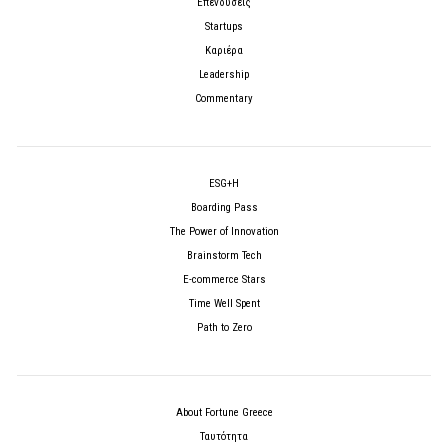
Επενδύσεις
Startups
Καριέρα
Leadership
Commentary
ESG+H
Boarding Pass
The Power of Innovation
Brainstorm Tech
E-commerce Stars
Time Well Spent
Path to Zero
About Fortune Greece
Ταυτότητα