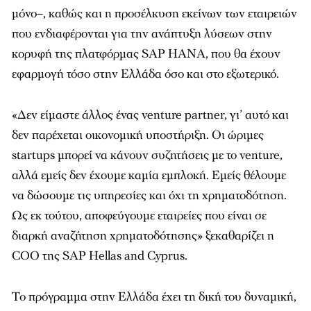
µόνο–, καθώς και η προσέλκυση εκείνων των εταιρειών
που ενδιαφέρονται για την ανάπτυξη λύσεων στην
κορυφή της πλατφόρµας SAP HANA, που θα έχουν
εφαρµογή τόσο στην Ελλάδα όσο και στο εξωτερικό.
«Δεν είµαστε άλλος ένας venture partner, γι’ αυτό και
δεν παρέχεται οικονοµική υποστήριξη. Οι ώριµες
startups µπορεί να κάνουν συζητήσεις µε το venture,
αλλά εµείς δεν έχουµε καµία εµπλοκή. Εµείς θέλουµε
να δώσουµε τις υπηρεσίες και όχι τη χρηµατοδότηση.
Ως εκ τούτου, αποφεύγουµε εταιρείες που είναι σε
διαρκή αναζήτηση χρηµατοδότησης» ξεκαθαρίζει η
COO της SAP Hellas and Cyprus.
Το πρόγραµµα στην Ελλάδα έχει τη δική του δυναµική,