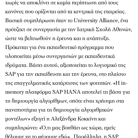
χωρίς να αποκλίνει σε καµία περίπτωση από τους
κανόνες που ορίζονται από τα κεντρικά της εταιρείας.
Βασική συµπλήρωση ήταν το University Alliance, ένα
πρότζεκτ σε συνεργασία µε την Ιατρική Σχολή Αθηνών,
ώστε να βελτιωθούν η έρευνα και η ανάπτυξη.
Πρόκειται για ένα εκπαιδευτικό πρόγραµµα που
υλοποιείται µέσω συνεργασιών µε εκπαιδευτικά
ιδρύµατα. Βάσει αυτού, αξιοποιείται το λογισµικό της
SAP για την εκπαίδευση και την έρευνα, στο πλαίσιο
της επαγγελµατικής κατάρτισης των φοιτητών. «Η in-
memory πλατφόρµα SAP HANA αποτελεί τη βάση για
τη δηµιουργία αλγορίθµων, οπότε είναι χρήσιµη στα
πανεπιστήµια για τη δηµιουργία αλγοριθµικών
µοντέλων» εξηγεί η Αλεξάνδρα Κοκκίνη και
συµπληρώνει: «Ό,τι µας βοηθάει ως χώρα, εµείς
θέλουµε να το φέρουµε εδώ». Παράλληλα, η SAP