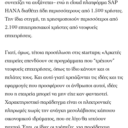
συνεχίζει να αυξάνεται– ενώ η cloud πλατφόρµα SAP
HANA διαθέτει ήδη περισσότερους από 1.500 χρήστες.
Την ίδια στιγµή, τη χρησιµοποιούν περισσότεροι από
2.100 επιχειρησιακοί χρήστες από νεοφυείς
επιχειρήσεις.
Γιατί, όµως, τέτοια προσήλωση στις startups; «Αρκετές
εταιρείες επενδύουν σε προγράµµατα που “τρέχουν”
νεοφυείς επιχειρήσεις, όπως το ίδιο κάνουν και οι
πελάτες τους. Και αυτό γιατί χρειάζονται τις ιδέες και τις
εφαρµογές που προσφέρουν οι άνθρωποι αυτοί, ιδέες
που η εταιρεία µπορεί να µην είχε καν φανταστεί.
Χαρακτηριστικό παράδειγµα είναι οι ηλεκτρονικές
πληρωµές χωρίς την ανάγκη µεσολάβησης κάποιου
οικονοµικού ιδρύµατος, που σε λίγο θα ισχύουν
παντού. Έτσι, οι ίδιες οι τράπεζες, για παράδειγµα,