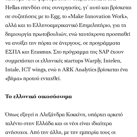
Hellas επενδύει στις συνεργασίες, γι’ αυτό και βρίσκεται
σε συζητήσεις µε το Egg, το «Make Innovation Work»,
αλλά και το Ελληνοαµερικανικό Επιµελητήριο, για τη
δηµιουργία πρωτοβουλιών, ενώ ταυτόχρονα προσπαθεί
να ανοίξει την πόρτα σε άνεργους, σε προγράµµατα
ΕΣΠΑ και Erasmus. Στο πρόγραµµα της SAP έχουν
συµµετάσχει οι ελληνικές startups Warply, Intelen,
Intale, ICT wings, ενώ η ARK Analytics βρίσκεται ένα
«βήµα» προτού ενταχθεί.
Το ελληνικό οικοσύστηµα
Όπως εξηγεί η Αλεξάνδρα Κοκκίνη, υπάρχει αρκετό
ταλέντο στην Ελλάδα και οι νέοι είναι ιδιαίτερα
ανήσυχοι. Από την άλλη, µε την εµπειρία τους οι