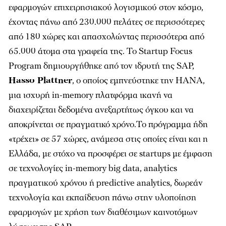
εφαρµογών επιχειρησιακού λογισµικού στον κόσµο,
έχοντας πάνω από 230.000 πελάτες σε περισσότερες
από 180 χώρες και απασχολώντας περισσότερα από
65.000 άτοµα στα γραφεία της. Το Startup Focus
Program δηµιουργήθηκε από τον ιδρυτή της SAP,
Hasso Plattner
, ο οποίος εµπνεύστηκε την HANA,
µια ισχυρή in-memory πλατφόρµα ικανή να
διαχειρίζεται δεδοµένα ανεξαρτήτως όγκου και να
αποκρίνεται σε πραγµατικό χρόνο.Το πρόγραµµα ήδη
«τρέχει» σε 57 χώρες, ανάµεσα στις οποίες είναι και η
Ελλάδα, µε στόχο να προσφέρει σε startups µε έµφαση
σε τεχνολογίες in-memory big data, analytics
πραγµατικού χρόνου ή predictive analytics, δωρεάν
τεχνολογία και εκπαίδευση πάνω στην υλοποίηση
εφαρµογών µε χρήση των διαθέσιµων καινοτόµων