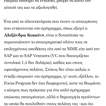
εταιρεία επιθυµεί να ενταχθεί, µπορεί να κάνει την
αίτησή της και να αξιολογηθεί.
Ένα από τα πλεονεκτήµατα που έχουν οι επιχειρήσεις
που εντάσσονται στο πρόγραµµα, όπως εξηγεί η
Αλεξάνδρα Κοκκίνη
, είναι η δυνατότητα να
παρουσιάσουν το επιχειρηµατικό πλάνο τους σε
επιλεγµένους αποδέκτες είτε από τα ΜΜΕ είτε από την
SAP και το SAP Ventures (VC που διαχειρίζεται
συνολικά 1,4 δισ. δολάρια), καθώς και στους
υφιστάµενους πελάτες. Στόχος δεν είναι απλώς η
ένταξη εταιρειών στο πρόγραµµα, γι’ αυτό, εξάλλου, το
Focus Program δεν έχει διαφηµιστεί, ώστε να θεωρήσει
ο κόσµος πως πρόκειται για ένα απλό πρόγραµµα
επώασης επιχειρήσεων, αλλά η δηµιουργία προϊόντων
τα οποία θα πουληθούν στους πελάτες της –και όχι