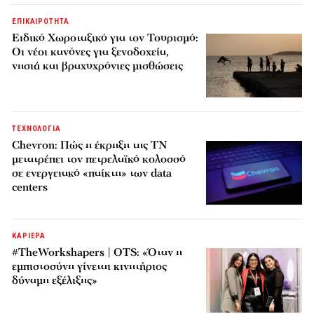
ΕΠΙΚΑΙΡΟΤΗΤΑ
Ειδικό Χωροταξικό για τον Τουρισμό:
Οι νέοι κανόνες για ξενοδοχεία,
νησιά και βραχυχρόνιες μισθώσεις
ΤΕΧΝΟΛΟΓΙΑ
Chevron: Πώς η έκρηξη της ΤΝ
μετατρέπει τον πετρελαϊκό κολοσσό
σε ενεργειακό «παίκτη» των data
centers
ΚΑΡΙΕΡΑ
#TheWorkshapers | OTS: «Όταν η
εμπιστοσύνη γίνεται κινητήριος
δύναμη εξέλιξης»