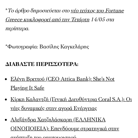
*
Το άρθρο δημοσιεύεται στο
νέο τεύχος του Fortune
Greece κυκλοφορεί από την Τετάρτη
14/05 στα
περίπτερα.
*Φωτογραφία: Βασίλης Καγκελάρης
ΔΙΑΒΑΣΤΕ ΠΕΡΙΣΣΟΤΕΡΑ:
Ελένη Βρεττού (CEO Attica Bank): She’s Not
Playing It Safe
Κίρκη Καλαντζή (Γενική Διευθύντρια Coral S.A.): Οι
νέες δυναμικές στην αγορά Ενέργειας
Αλεξάνδρα Χατζηλάσκαρη (ΕΛΛΗΝΙΚΑ
ΟΙΝΟΠΟΙΕΙΑ): Επενδύουμε στρατηγικά στην
ανάπτυξη του οινοτουρισμού