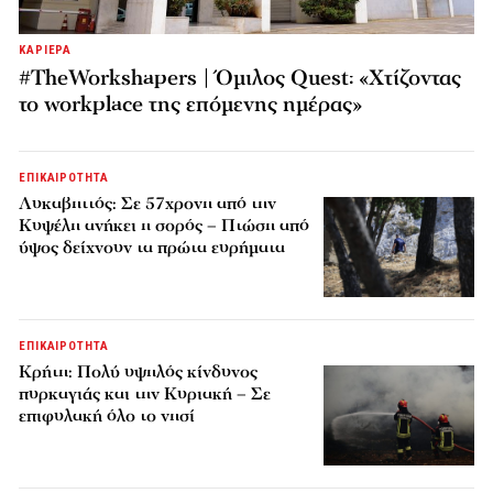
ΚΑΡΙΕΡΑ
#TheWorkshapers | Όμιλος Quest: «Χτίζοντας
το workplace της επόμενης ημέρας»
ΕΠΙΚΑΙΡΟΤΗΤΑ
Λυκαβηττός: Σε 57χρονη από την
Κυψέλη ανήκει η σορός – Πτώση από
ύψος δείχνουν τα πρώτα ευρήματα
ΕΠΙΚΑΙΡΟΤΗΤΑ
Κρήτη: Πολύ υψηλός κίνδυνος
πυρκαγιάς και την Κυριακή – Σε
επιφυλακή όλο το νησί