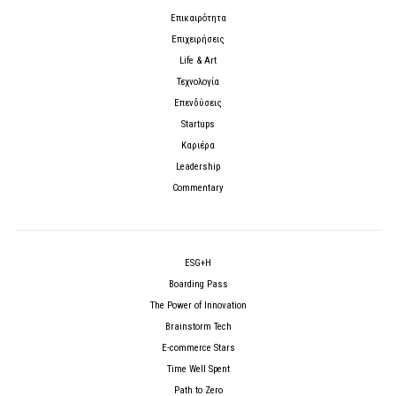
Επικαιρότητα
Επιχειρήσεις
Life & Art
Τεχνολογία
Επενδύσεις
Startups
Καριέρα
Leadership
Commentary
ESG+H
Boarding Pass
The Power of Innovation
Brainstorm Tech
E-commerce Stars
Time Well Spent
Path to Zero