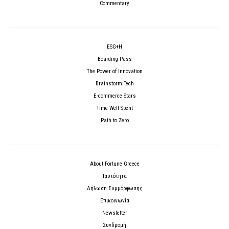
Commentary
ESG+H
Boarding Pass
The Power of Innovation
Brainstorm Tech
E-commerce Stars
Time Well Spent
Path to Zero
About Fortune Greece
Ταυτότητα
Δήλωση Συμμόρφωσης
Επικοινωνία
Newsletter
Συνδρομή