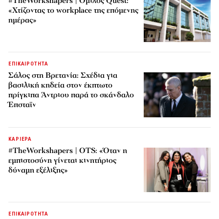
#TheWorkshapers | Όμιλος Quest:
«Χτίζοντας το workplace της επόμενης
ημέρας»
ΕΠΙΚΑΙΡΟΤΗΤΑ
Σάλος στη Βρετανία: Σχέδια για
βασιλική κηδεία στον έκπτωτο
πρίγκιπα Άντριου παρά το σκάνδαλο
Έπσταϊν
ΚΑΡΙΕΡΑ
#TheWorkshapers | OTS: «Όταν η
εμπιστοσύνη γίνεται κινητήριος
δύναμη εξέλιξης»
ΕΠΙΚΑΙΡΟΤΗΤΑ