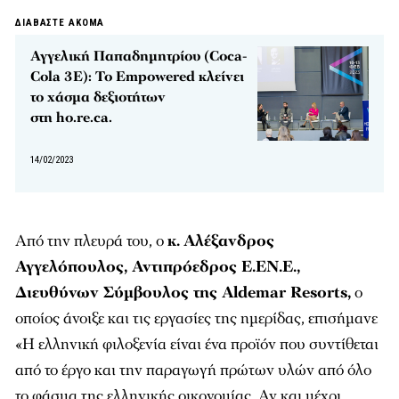
ΔΙΑΒΑΣΤΕ ΑΚΟΜΑ
Αγγελική Παπαδημητρίου (Coca-
Cola 3Ε): Το Empowered κλείνει
το χάσμα δεξιοτήτων
στη ho.re.ca.
14/02/2023
Από την πλευρά του, ο
κ.
Αλέξανδρος
Αγγελόπουλος, Αντιπρόεδρος Ε.ΕΝ.Ε.,
Διευθύνων Σύμβουλος της Aldemar Resorts,
ο
οποίος άνοιξε και τις εργασίες της ημερίδας, επισήμανε
«
Η ελληνική φιλοξενία είναι ένα προϊόν που συντίθεται
από το έργο και την παραγωγή πρώτων υλών από όλο
το φάσμα της ελληνικής οικονομίας. Αν και μέχρι