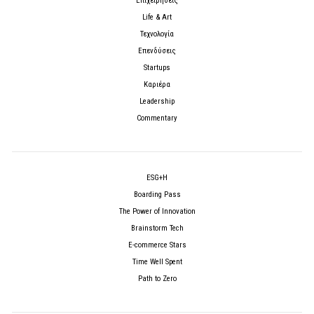
Επιχειρήσεις
Life & Art
Τεχνολογία
Επενδύσεις
Startups
Καριέρα
Leadership
Commentary
ESG+H
Boarding Pass
The Power of Innovation
Brainstorm Tech
E-commerce Stars
Time Well Spent
Path to Zero