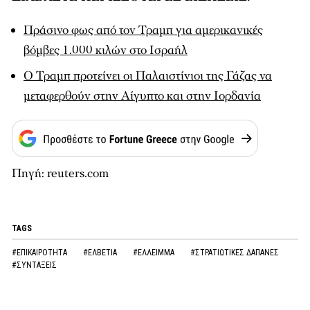
Πράσινο φως από τον Τραμπ για αμερικανικές
βόμβες 1.000 κιλών στο Ισραήλ
Ο Τραμπ προτείνει οι Παλαιστίνιοι της Γάζας να
μεταφερθούν στην Αίγυπτο και στην Ιορδανία
Πηγή: reuters.com
TAGS
#ΕΠΙΚΑΙΡΟΤΗΤΑ
#ΕΛΒΕΤΙΑ
#ΕΛΛΕΙΜΜΑ
#ΣΤΡΑΤΙΩΤΙΚΕΣ ΔΑΠΑΝΕΣ
#ΣΥΝΤΑΞΕΙΣ