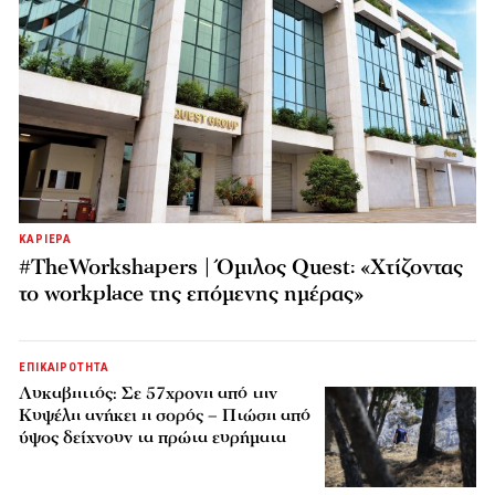
ΚΑΡΙΕΡΑ
#TheWorkshapers | Όμιλος Quest: «Χτίζοντας
το workplace της επόμενης ημέρας»
ΕΠΙΚΑΙΡΟΤΗΤΑ
Λυκαβηττός: Σε 57χρονη από την
Κυψέλη ανήκει η σορός – Πτώση από
ύψος δείχνουν τα πρώτα ευρήματα