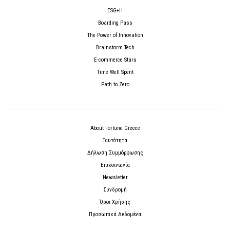
ESG+H
Boarding Pass
The Power of Innovation
Brainstorm Tech
E-commerce Stars
Time Well Spent
Path to Zero
About Fortune Greece
Ταυτότητα
Δήλωση Συμμόρφωσης
Επικοινωνία
Newsletter
Συνδρομή
Όροι Χρήσης
Προσωπικά Δεδομένα