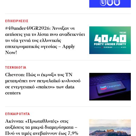
ΕΠΙΧΕΙΡΗΣΕΙΣ
#40under40GR2026: Άνοιξαν οι
αιτήσεις για τη λίστα που αναδεικνύει
τη νέα γενιά της ελληνικής
επιχειρηματικής ηγεσίας – Apply
Now!
ΤΕΧΝΟΛΟΓΙΑ
Chevron: Πώς η έκρηξη της ΤΝ
μετατρέπει τον πετρελαϊκό κολοσσό
σε ενεργειακό «παίκτη» των data
centers
ΕΠΙΚΑΙΡΟΤΗΤΑ
Ακίνητα: «Πρωταθλητές» στις
αυξήσεις τα μικρά διαμερίσματα –
Πού οι τιμές ανεβαίνουν έως 7,9%