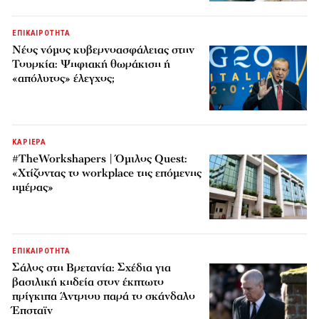
ΕΠΙΚΑΙΡΟΤΗΤΑ
Νέος νόμος κυβερνοασφάλειας στην
Τουρκία: Ψηφιακή θωράκιση ή
«απόλυτος» έλεγχος;
ΚΑΡΙΕΡΑ
#TheWorkshapers | Όμιλος Quest:
«Χτίζοντας το workplace της επόμενης
ημέρας»
ΕΠΙΚΑΙΡΟΤΗΤΑ
Σάλος στη Βρετανία: Σχέδια για
βασιλική κηδεία στον έκπτωτο
πρίγκιπα Άντριου παρά το σκάνδαλο
Έπσταϊν