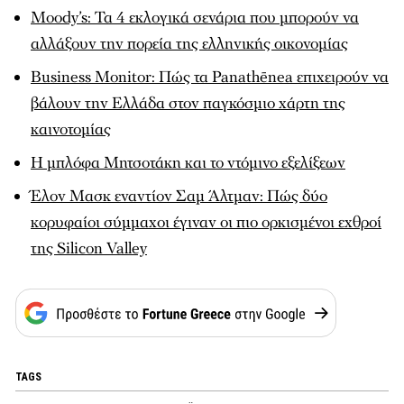
Moody’s: Τα 4 εκλογικά σενάρια που μπορούν να
αλλάξουν την πορεία της ελληνικής οικονομίας
Business Monitor: Πώς τα Panathēnea επιχειρούν να
βάλουν την Ελλάδα στον παγκόσμιο χάρτη της
καινοτομίας
Η μπλόφα Μητσοτάκη και το ντόμινο εξελίξεων
Έλον Μασκ εναντίον Σαμ Άλτμαν: Πώς δύο
κορυφαίοι σύμμαχοι έγιναν οι πιο ορκισμένοι εχθροί
της Silicon Valley
TAGS