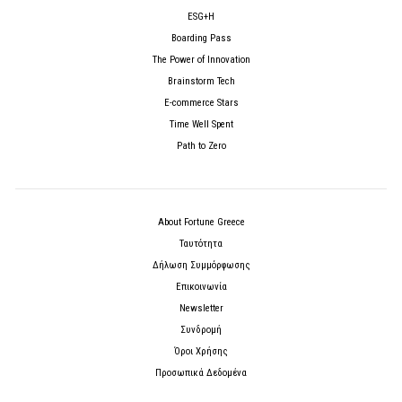
ESG+H
Boarding Pass
The Power of Innovation
Brainstorm Tech
E-commerce Stars
Time Well Spent
Path to Zero
About Fortune Greece
Ταυτότητα
Δήλωση Συμμόρφωσης
Επικοινωνία
Newsletter
Συνδρομή
Όροι Χρήσης
Προσωπικά Δεδομένα