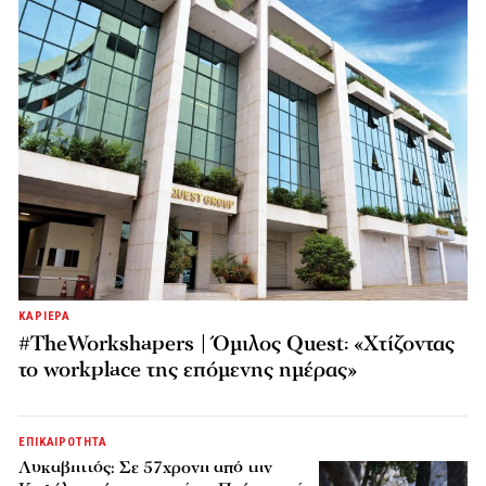
ΚΑΡΙΕΡΑ
#TheWorkshapers | Όμιλος Quest: «Χτίζοντας
το workplace της επόμενης ημέρας»
ΕΠΙΚΑΙΡΟΤΗΤΑ
Λυκαβηττός: Σε 57χρονη από την