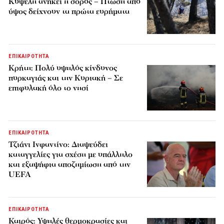
Κυψέλη ανήκει η σορός – Πτώση από
ύψος δείχνουν τα πρώτα ευρήματα
ΕΠΙΚΑΙΡΟΤΗΤΑ
Κρήτη: Πολύ υψηλός κίνδυνος
πυρκαγιάς και την Κυριακή – Σε
επιφυλακή όλο το νησί
ΕΠΙΚΑΙΡΟΤΗΤΑ
Τζιάνι Ινφαντίνο: Διαψεύδει
καταγγελίες για σχέση με υπάλληλο
και εξαψήφια αποζημίωση από την
UEFA
ΕΠΙΚΑΙΡΟΤΗΤΑ
Καιρός: Υψηλές θερμοκρασίες και