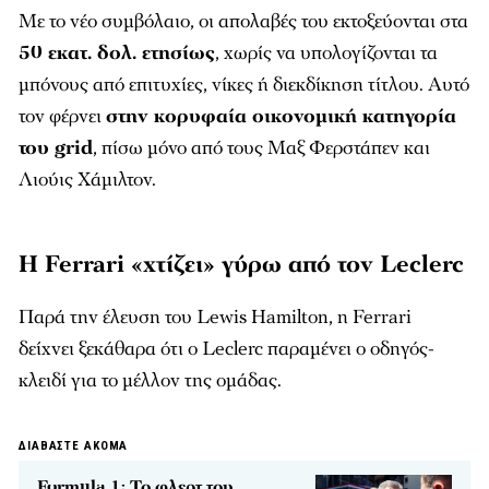
Με το νέο συμβόλαιο, οι απολαβές του εκτοξεύονται στα
50 εκατ. δολ. ετησίως
, χωρίς να υπολογίζονται τα
μπόνους από επιτυχίες, νίκες ή διεκδίκηση τίτλου. Αυτό
τον φέρνει
στην κορυφαία οικονομική κατηγορία
του grid
, πίσω μόνο από τους Μαξ Φερστάπεν και
Λιούις Χάμιλτον.
Η Ferrari «χτίζει» γύρω από τον Leclerc
Παρά την έλευση του Lewis Hamilton, η Ferrari
δείχνει ξεκάθαρα ότι ο Leclerc παραμένει ο οδηγός-
κλειδί για το μέλλον της ομάδας.
ΔΙΑΒΑΣΤΕ ΑΚΟΜΑ
Formula 1: Το φλερτ του