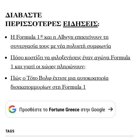
ΔΙΑΒΑΣΤΕ
ΠΕΡΙΣΣΟΤΕΡΕΣ
ΕΙΔΗΣΕΙΣ
:
Η Formula 1® και η Allwyn επεκτείνουν τη
συνεργασία τους με νέα πολυετή συμφωνία
Πόσο κοστίζει να φιλοξενήσεις έναν αγώνα Formula
1 και γιατί οι χώρες πληρώνουν;
Πώς ο Τότο Βολφ έχτισε μια αυτοκρατορία
δισεκατομμυρίων στη Formula 1
TAGS