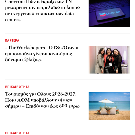
Chevron: Πώς η έκρηξη της ΤΝ
μετατρέπει τον πετρελαϊκό κολοσσό
σε ενεργειακό «παίκτη» των data
centers
ΚΑΡΙΕΡΑ
#TheWorkshapers | OTS: «Όταν η
εμπιστοσύνη γίνεται κινητήριος
δύναμη εξέλιξης»
ΕΠΙΚΑΙΡΟΤΗΤΑ
Τουρισμός για Όλους 2026-2027:
Ποια ΑΦΜ υποβάλλουν αίτηση
σήμερα – Επιδότηση έως 600 ευρώ
ΕΠΙΚΑΙΡΟΤΗΤΑ