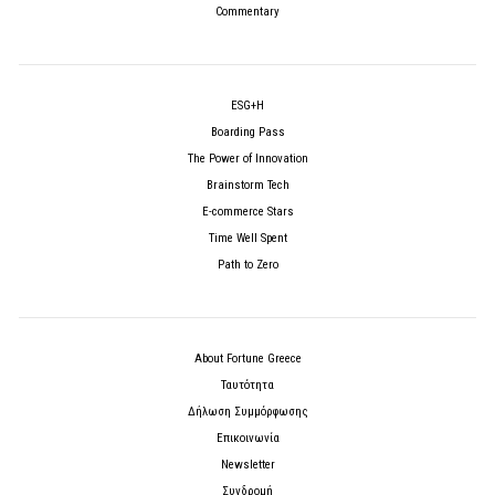
Commentary
ESG+H
Boarding Pass
The Power of Innovation
Brainstorm Tech
E-commerce Stars
Time Well Spent
Path to Zero
About Fortune Greece
Ταυτότητα
Δήλωση Συμμόρφωσης
Επικοινωνία
Newsletter
Συνδρομή