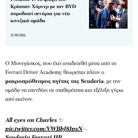
Κρίστιαν Χόρνερ με την BYD
πυροδοτεί σενάρια για νέα
κινεζική ομάδα
21/05/2026
Ο Μονεγάσκος, που έχει αναδειχθεί μέσα από τη
Ferrari Driver Academy, θεωρείται πλέον ο
μακροπρόθεσμος ηγέτης της Scuderia
, με την
ομάδα να επενδύει σε σταθερότητα και εξέλιξη γύρω
από εκείνον.
All eyes on Charles ✨
pic.twitter.com/VWBbJ8IpsN
—
Scuderia Ferrari HP