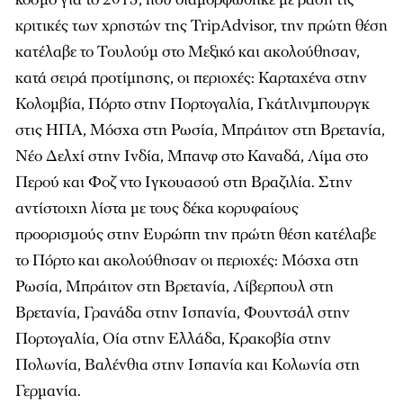
κριτικές των χρηστών της TripAdvisor, την πρώτη θέση
κατέλαβε το Τουλούμ στο Μεξικό και ακολούθησαν,
κατά σειρά προτίμησης, οι περιοχές: Καρταχένα στην
Κολομβία, Πόρτο στην Πορτογαλία, Γκάτλινμπουργκ
στις ΗΠΑ, Μόσχα στη Ρωσία, Μπράιτον στη Βρετανία,
Νέο Δελχί στην Ινδία, Μπανφ στο Καναδά, Λίμα στο
Περού και Φοζ ντο Ιγκουασού στη Βραζιλία. Στην
αντίστοιχη λίστα με τους δέκα κορυφαίους
προορισμούς στην Ευρώπη την πρώτη θέση κατέλαβε
το Πόρτο και ακολούθησαν οι περιοχές: Μόσχα στη
Ρωσία, Μπράιτον στη Βρετανία, Λίβερπουλ στη
Βρετανία, Γρανάδα στην Ισπανία, Φουντσάλ στην
Πορτογαλία, Οία στην Ελλάδα, Κρακοβία στην
Πολωνία, Βαλένθια στην Ισπανία και Κολωνία στη
Γερμανία.