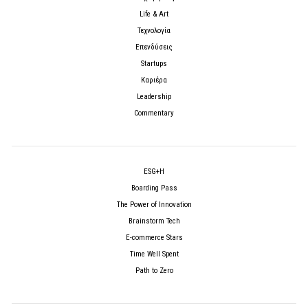
Life & Art
Τεχνολογία
Επενδύσεις
Startups
Καριέρα
Leadership
Commentary
ESG+H
Boarding Pass
The Power of Innovation
Brainstorm Tech
E-commerce Stars
Time Well Spent
Path to Zero