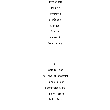
Επιχειρήσεις
Life & Art
Τεχνολογία
Επενδύσεις
Startups
Καριέρα
Leadership
Commentary
ESG+H
Boarding Pass
The Power of Innovation
Brainstorm Tech
E-commerce Stars
Time Well Spent
Path to Zero