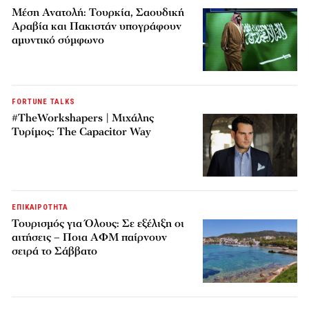
Μέση Ανατολή: Τουρκία, Σαουδική
Αραβία και Πακιστάν υπογράφουν
αμυντικό σύμφωνο
FORTUNE TALKS
#TheWorkshapers | Μιχάλης
Τυρίμος: The Capacitor Way
ΕΠΙΚΑΙΡΟΤΗΤΑ
Τουρισμός για Όλους: Σε εξέλιξη οι
αιτήσεις – Ποια ΑΦΜ παίρνουν
σειρά το Σάββατο