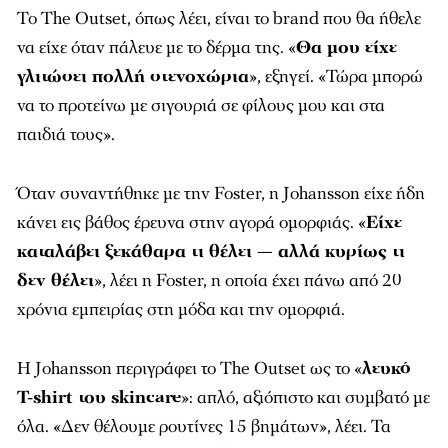
Το The Outset, όπως λέει, είναι το brand που θα ήθελε
να είχε όταν πάλευε με το δέρμα της. «
Θα μου είχε
γλιτώσει πολλή στενοχώρια
», εξηγεί. «Τώρα μπορώ
να το προτείνω με σιγουριά σε φίλους μου και στα
παιδιά τους».
Όταν συναντήθηκε με την Foster, η Johansson είχε ήδη
κάνει εις βάθος έρευνα στην αγορά ομορφιάς. «
Είχε
καταλάβει ξεκάθαρα τι θέλει — αλλά κυρίως τι
δεν θέλει
», λέει η Foster, η οποία έχει πάνω από 20
χρόνια εμπειρίας στη μόδα και την ομορφιά.
Η Johansson περιγράφει το The Outset ως το «
λευκό
T-shirt του skincare
»: απλό, αξιόπιστο και συμβατό με
όλα. «Δεν θέλουμε ρουτίνες 15 βημάτων», λέει. Τα