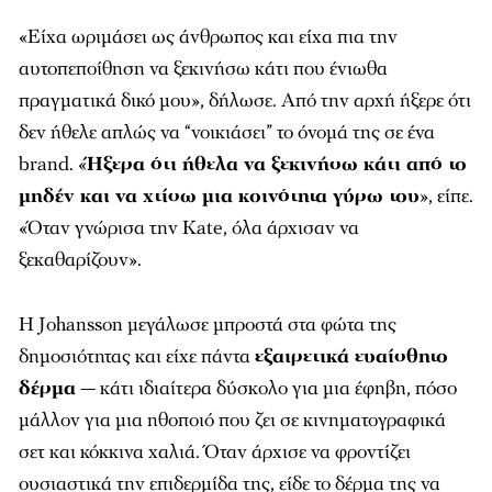
«Είχα ωριμάσει ως άνθρωπος και είχα πια την
αυτοπεποίθηση να ξεκινήσω κάτι που ένιωθα
πραγματικά δικό μου», δήλωσε. Από την αρχή ήξερε ότι
δεν ήθελε απλώς να “νοικιάσει” το όνομά της σε ένα
brand. «
Ήξερα ότι ήθελα να ξεκινήσω κάτι από το
μηδέν και να χτίσω μια κοινότητα γύρω του
», είπε.
«Όταν γνώρισα την Kate, όλα άρχισαν να
ξεκαθαρίζουν».
Η Johansson μεγάλωσε μπροστά στα φώτα της
δημοσιότητας και είχε πάντα
εξαιρετικά ευαίσθητο
δέρμα
— κάτι ιδιαίτερα δύσκολο για μια έφηβη, πόσο
μάλλον για μια ηθοποιό που ζει σε κινηματογραφικά
σετ και κόκκινα χαλιά. Όταν άρχισε να φροντίζει
ουσιαστικά την επιδερμίδα της, είδε το δέρμα της να