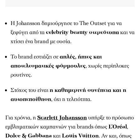
Η Johansson δημιούργησε το The Outset για να
ξεφύγει από τα
celebrity beauty στερεότυπα
και να
χτίσει ένα brand με ουσία.
Το brand εστιάζει σε
απλές, ήπιες και
αποτελεσματικές φόρμουλες
, χωρίς περίπλοκες
ρουτίνες.
Στόχος του είναι
η καθημερινή συνέπεια και η
αυτοπεποίθηση
, όχι η τελειότητα.
Για χρόνια, η
Scarlett Johansson
υπήρξε το πρόσωπο
εμβληματικών καμπανιών για brands όπως
L’Oréal
,
Dolce & Gabbana
και
Louis Vuitton
. Αν και, όπως