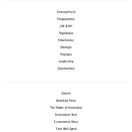
Επικαιρότητα
Επιχειρήσεις
Life & Art
Τεχνολογία
Επενδύσεις
Startups
Καριέρα
Leadership
Commentary
ESG+H
Boarding Pass
The Power of Innovation
Brainstorm Tech
E-commerce Stars
Time Well Spent