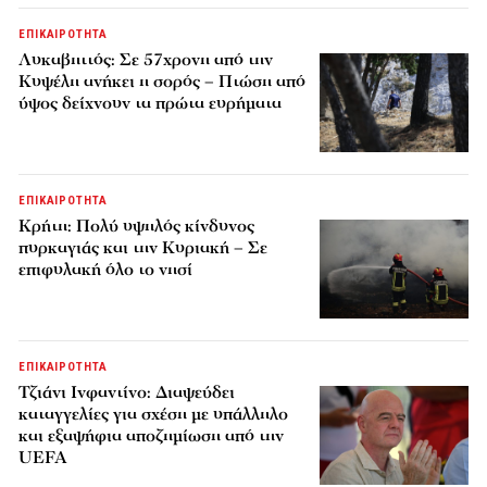
ΕΠΙΚΑΙΡΟΤΗΤΑ
Λυκαβηττός: Σε 57χρονη από την
Κυψέλη ανήκει η σορός – Πτώση από
ύψος δείχνουν τα πρώτα ευρήματα
ΕΠΙΚΑΙΡΟΤΗΤΑ
Κρήτη: Πολύ υψηλός κίνδυνος
πυρκαγιάς και την Κυριακή – Σε
επιφυλακή όλο το νησί
ΕΠΙΚΑΙΡΟΤΗΤΑ
Τζιάνι Ινφαντίνο: Διαψεύδει
καταγγελίες για σχέση με υπάλληλο
και εξαψήφια αποζημίωση από την
UEFA