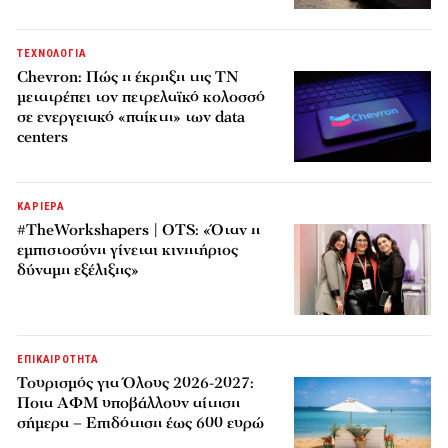
ΤΕΧΝΟΛΟΓΙΑ
Chevron: Πώς η έκρηξη της ΤΝ
μετατρέπει τον πετρελαϊκό κολοσσό
σε ενεργειακό «παίκτη» των data
centers
ΚΑΡΙΕΡΑ
#TheWorkshapers | OTS: «Όταν η
εμπιστοσύνη γίνεται κινητήριος
δύναμη εξέλιξης»
ΕΠΙΚΑΙΡΟΤΗΤΑ
Τουρισμός για Όλους 2026-2027:
Ποια ΑΦΜ υποβάλλουν αίτηση
σήμερα – Επιδότηση έως 600 ευρώ