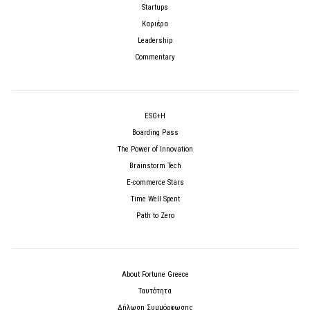
Startups
Καριέρα
Leadership
Commentary
ESG+H
Boarding Pass
The Power of Innovation
Brainstorm Tech
E-commerce Stars
Time Well Spent
Path to Zero
About Fortune Greece
Ταυτότητα
Δήλωση Συμμόρφωσης