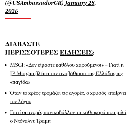
(@USAmbassadorGR)
January 28,
2026
ΔΙΑΒΑΣΤΕ
ΠΕΡΙΣΣΟΤΕΡΕΣ
ΕΙΔΗΣΕΙΣ
:
MSCI: «Δεν είμαστε καθόλου χαρούμενοι» – Γιατί η
JP Morgan βλέπει την αναβάθμιση της Ελλάδας ως
«παγίδα»
Όταν το χρέος τρομάζει τις αγορές, ο χρυσός «παίρνει
τον λόγο»
Γιατί οι αγορές πανικοβάλλονται κάθε φορά που μιλά
ο Ντόναλντ Τραμπ