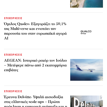
ΕΠΙΧΕΙΡΗΣΕΙΣ
Όμιλος Qualco: Εξαγοράζει το 50,1%
της Multiverse και ενισχύει την
παρουσία του στην ευρωπαϊκή αγορά
AI
ΕΠΙΧΕΙΡΗΣΕΙΣ
AEGEAN: Ιστορικό ρεκόρ τον Ιούλιο
– Μετέφερε πάνω από 2 εκατομμύρια
επιβάτες
ΕΠΙΧΕΙΡΗΣΕΙΣ
Έρευνα Deloitte: Υψηλή αισιοδοξία
στις ελληνικές scale-ups – Πρώτη
πρόκληση η εμπορική ανάπτυξη και η