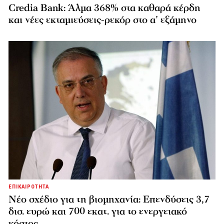
Credia Bank: Άλμα 368% στα καθαρά κέρδη
και νέες εκταμιεύσεις-ρεκόρ στο α’ εξάμηνο
ΕΠΙΚΑΙΡΟΤΗΤΑ
Νέο σχέδιο για τη βιομηχανία: Επενδύσεις 3,7
δισ. ευρώ και 700 εκατ. για το ενεργειακό
κόστος