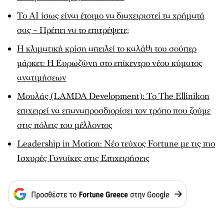
To ΑΙ ίσως είναι έτοιμο να διαχειριστεί τα χρήματά
σας – Πρέπει να το επιτρέψετε;
Η κλιματική κρίση απειλεί το καλάθι του σούπερ
μάρκετ: Η Ευρωζώνη στο επίκεντρο νέου κύματος
ανατιμήσεων
Μουλάς (LAMDA Development): To The Ellinikon
επιχειρεί να επαναπροσδιορίσει τον τρόπο που ζούμε
στις πόλεις του μέλλοντος
Leadership in Motion: Νέο τεύχος Fortune με τις πιο
Ισχυρές Γυναίκες στις Επιχειρήσεις