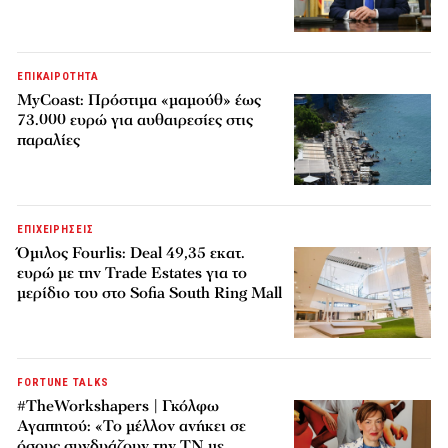
ΕΠΙΚΑΙΡΟΤΗΤΑ
MyCoast: Πρόστιμα «μαμούθ» έως
73.000 ευρώ για αυθαιρεσίες στις
παραλίες
ΕΠΙΧΕΙΡΗΣΕΙΣ
Όμιλος Fourlis: Deal 49,35 εκατ.
ευρώ με την Trade Estates για το
μερίδιο του στο Sofia South Ring Mall
FORTUNE TALKS
#TheWorkshapers | Γκόλφω
Αγαπητού: «Το μέλλον ανήκει σε
όσους συνδυάζουν την ΤΝ με