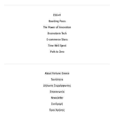
ESG+H
Boarding Pass
The Power of Innovation
Brainstorm Tech
E-commerce Stars
Time Well Spent
Path to Zero
About Fortune Greece
Ταυτότητα
Δήλωση Συμμόρφωσης
Επικοινωνία
Newsletter
Συνδρομή
Όροι Χρήσης