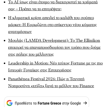
To ΑΙ ίσως είναι έτοιμο να διαχειριστεί τα χρήματά
σας – Πρέπει να το επιτρέψετε;
Η κλιματική κρίση απειλεί το καλάθι του σούπερ
μάρκετ: Η Ευρωζώνη στο επίκεντρο νέου κύματος
ανατιμήσεων
Μουλάς (LAMDA Development): To The Ellinikon
επιχειρεί να επαναπροσδιορίσει τον τρόπο που ζούμε
στις πόλεις του μέλλοντος
Leadership in Motion: Νέο τεύχος Fortune με τις πιο
Ισχυρές Γυναίκες στις Επιχειρήσεις
Panathēnea Festival 2026: Πώς η Τεχνητή
Νοημοσύνη «χτίζει» ξανά το μέλλον του Finance