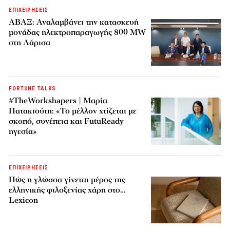
ΕΠΙΧΕΙΡΗΣΕΙΣ
ΑΒΑΞ: Αναλαμβάνει την κατασκευή
μονάδας ηλεκτροπαραγωγής 800 MW
στη Λάρισα
FORTUNE TALKS
#TheWorkshapers | Μαρία
Πατακιούτη: «Το μέλλον χτίζεται με
σκοπό, συνέπεια και FutuReady
ηγεσία»
ΕΠΙΧΕΙΡΗΣΕΙΣ
Πώς η γλώσσα γίνεται μέρος της
ελληνικής φιλοξενίας χάρη στο…
Lexicon