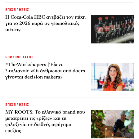
ΕΠΙΧΕΙΡΗΣΕΙΣ
Η Coca-Cola HBC ανεβάζει τον πήχη
για το 2026 παρά τις γεωπολιτικές
πιέσεις
FORTUNE TALKS
#TheWorkshapers | Έλενα
Στυλιανού: «Οι άνθρωποι από doers
γίνονται decision makers»
ΕΠΙΧΕΙΡΗΣΕΙΣ
MY ROOTS: Το ελληνικό brand που
μετατρέπει τις «ρίζες» και τη
φιλοξενία σε διεθνές αφήγημα
ευεξίας