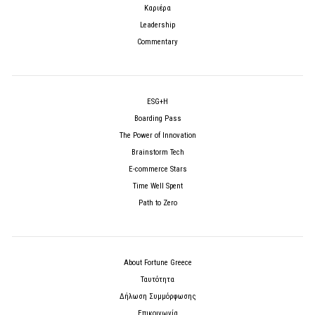
Καριέρα
Leadership
Commentary
ESG+H
Boarding Pass
The Power of Innovation
Brainstorm Tech
E-commerce Stars
Time Well Spent
Path to Zero
About Fortune Greece
Ταυτότητα
Δήλωση Συμμόρφωσης
Επικοινωνία