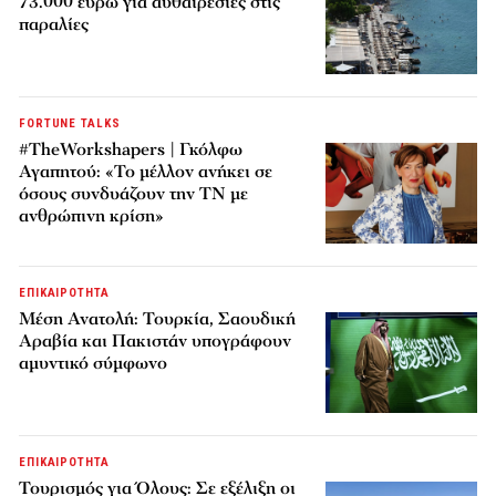
73.000 ευρώ για αυθαιρεσίες στις
παραλίες
FORTUNE TALKS
#TheWorkshapers | Γκόλφω
Αγαπητού: «Το μέλλον ανήκει σε
όσους συνδυάζουν την ΤΝ με
ανθρώπινη κρίση»
ΕΠΙΚΑΙΡΟΤΗΤΑ
Μέση Ανατολή: Τουρκία, Σαουδική
Αραβία και Πακιστάν υπογράφουν
αμυντικό σύμφωνο
ΕΠΙΚΑΙΡΟΤΗΤΑ
Τουρισμός για Όλους: Σε εξέλιξη οι