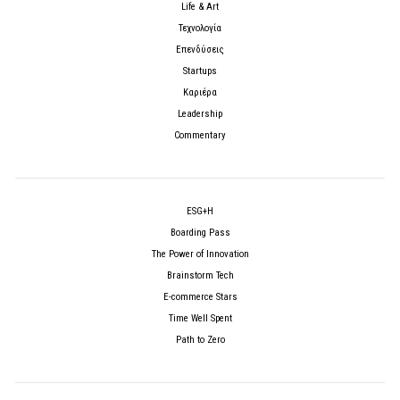
Life & Art
Τεχνολογία
Επενδύσεις
Startups
Καριέρα
Leadership
Commentary
ESG+H
Boarding Pass
The Power of Innovation
Brainstorm Tech
E-commerce Stars
Time Well Spent
Path to Zero