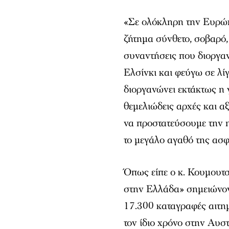
«Σε ολόκληρη την Ευρώπη
ζήτημα σύνθετο, σοβαρό
συναντήσεις που διοργαν
Ελσίνκι και φεύγω σε λί
διοργανώνει εκτάκτως η 
θεμελιώδεις αρχές και α
να προστατεύσουμε την η
το μεγάλο αγαθό της ασφ
Όπως είπε ο κ. Κουμουτσ
στην Ελλάδα» σημειώνοντ
17.300 καταγραφές αιτημ
τον ίδιο χρόνο στην Αυσ