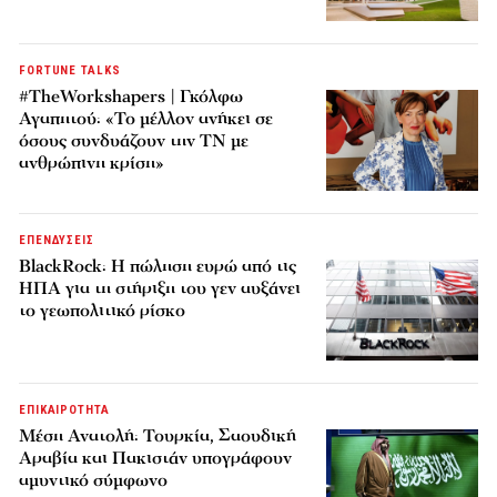
FORTUNE TALKS
#TheWorkshapers | Γκόλφω
Αγαπητού: «Το μέλλον ανήκει σε
όσους συνδυάζουν την ΤΝ με
ανθρώπινη κρίση»
ΕΠΕΝΔΥΣΕΙΣ
BlackRock: Η πώληση ευρώ από τις
ΗΠΑ για τη στήριξη του γεν αυξάνει
το γεωπολιτικό ρίσκο
ΕΠΙΚΑΙΡΟΤΗΤΑ
Μέση Ανατολή: Τουρκία, Σαουδική
Αραβία και Πακιστάν υπογράφουν
αμυντικό σύμφωνο