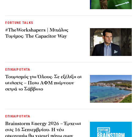
FORTUNE TALKS
#TheWorkshapers | Μιχάλης
Τυρίμος: The Capacitor Way
ΕΠΙΚΑΙΡΟΤΗΤΑ
Τουρισμός για Όλους: Σε εξέλιξη οι
αιτήσεις – Ποια ΑΦΜ παίρνουν
σειρά το Σάββατο
ΕΠΙΚΑΙΡΟΤΗΤΑ
Brainstorm Energy 2026 – Έρχεται
στις 16 Σεπτεμβρίου: Η νέα
οικονομία θα χτιστεί πάνω στην