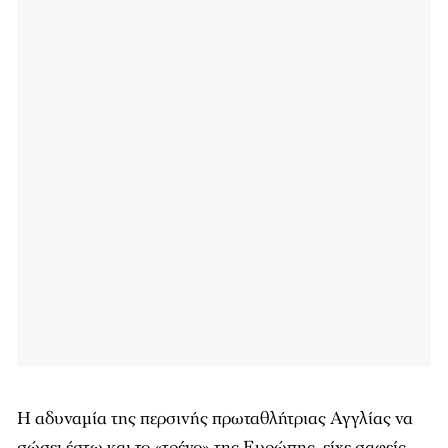
Η αδυναμία της περσινής πρωταθλήτριας Αγγλίας να
σώσει έστω και το «τρένο» της Ευρώπης, είχε σαφείς