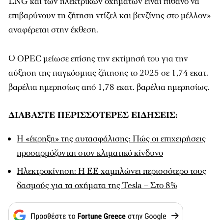
LNG και των ηλεκτρικών οχημάτων είναι πιθανό να
επιβαρύνουν τη ζήτηση ντίζελ και βενζίνης στο μέλλον»
αναφέρεται στην έκθεση.
Ο OPEC μείωσε επίσης την εκτίμησή του για την
αύξηση της παγκόσμιας ζήτησης το 2025 σε 1,74 εκατ.
βαρέλια ημερησίως από 1,78 εκατ. βαρέλια ημερησίως.
ΔΙΑΒΑΣΤΕ ΠΕΡΙΣΣΟΤΕΡΕΣ ΕΙΔΗΣΕΙΣ:
Η «έκρηξη» της αυτασφάλισης: Πώς οι επιχειρήσεις
προσαρμόζονται στον κλιματικό κίνδυνο
Ηλεκτροκίνηση: Η ΕΕ χαμηλώνει περισσότερο τους
δασμούς για τα οχήματα της Tesla – Στο 8%