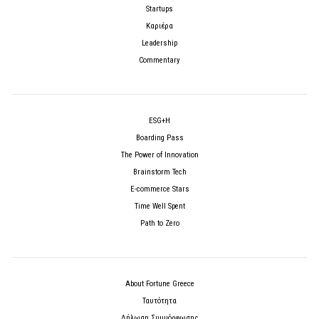
Startups
Καριέρα
Leadership
Commentary
ESG+H
Boarding Pass
The Power of Innovation
Brainstorm Tech
E-commerce Stars
Time Well Spent
Path to Zero
About Fortune Greece
Ταυτότητα
Δήλωση Συμμόρφωσης