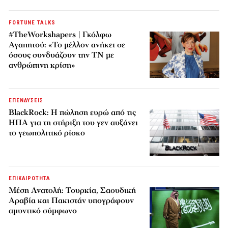
FORTUNE TALKS
#TheWorkshapers | Γκόλφω
Αγαπητού: «Το μέλλον ανήκει σε
όσους συνδυάζουν την ΤΝ με
ανθρώπινη κρίση»
ΕΠΕΝΔΥΣΕΙΣ
BlackRock: Η πώληση ευρώ από τις
ΗΠΑ για τη στήριξη του γεν αυξάνει
το γεωπολιτικό ρίσκο
ΕΠΙΚΑΙΡΟΤΗΤΑ
Μέση Ανατολή: Τουρκία, Σαουδική
Αραβία και Πακιστάν υπογράφουν
αμυντικό σύμφωνο