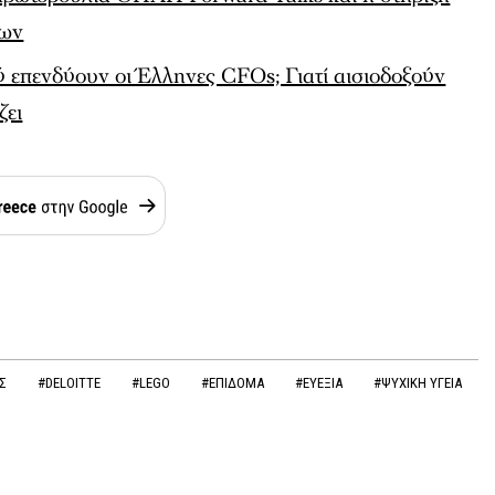
εων
ύ επενδύουν οι Έλληνες CFOs; Γιατί αισιοδοξούν
ζει
ΙΣ
#DELOITTE
#LEGO
#ΕΠΙΔΟΜΑ
#ΕΥΕΞΙΑ
#ΨΥΧΙΚΗ ΥΓΕΙΑ