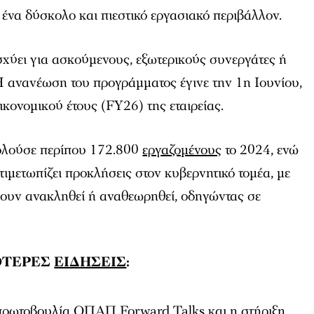
ένα δύσκολο και πιεστικό εργασιακό περιβάλλον.
ισχύει για ασκούμενους, εξωτερικούς συνεργάτες ή
Η ανανέωση του προγράμματος έγινε την 1η Ιουνίου,
ικονομικού έτους (FY26) της εταιρείας.
λούσε περίπου 172.800
εργαζομένους
το 2024, ενώ
τιμετωπίζει προκλήσεις στον κυβερνητικό τομέα, με
χουν ανακληθεί ή αναθεωρηθεί, οδηγώντας σε
ΟΤΕΡΕΣ
ΕΙΔΗΣΕΙΣ
:
πρωτοβουλία ΟΠΑΠ Forward Talks και η στήριξη