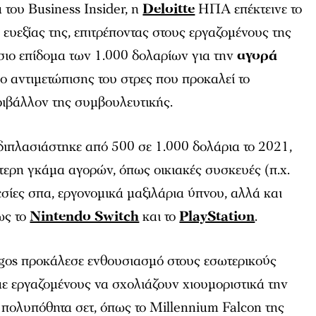
α του
Business Insider
, η
Deloitte
ΗΠΑ επέκτεινε το
υεξίας της, επιτρέποντας στους εργαζομένους της
σιο επίδομα των 1.000 δολαρίων για την
αγορά
σο αντιμετώπισης του στρες που προκαλεί το
ριβάλλον της συμβουλευτικής.
διπλασιάστηκε από 500 σε 1.000 δολάρια το 2021,
τερη γκάμα αγορών, όπως οικιακές συσκευές (π.χ.
εσίες σπα, εργονομικά μαξιλάρια ύπνου, αλλά και
ως το
Nintendo Switch
και το
PlayStation
.
os προκάλεσε ενθουσιασμό στους εσωτερικούς
με εργαζομένους να σχολιάζουν χιουμοριστικά την
 πολυπόθητα σετ, όπως το
Millennium Falcon
της