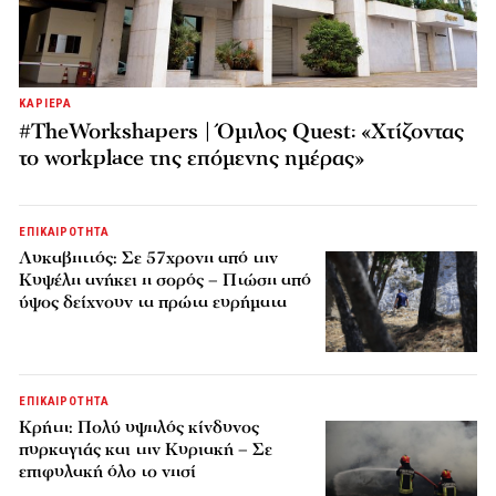
ΚΑΡΙΕΡΑ
#TheWorkshapers | Όμιλος Quest: «Χτίζοντας
το workplace της επόμενης ημέρας»
ΕΠΙΚΑΙΡΟΤΗΤΑ
Λυκαβηττός: Σε 57χρονη από την
Κυψέλη ανήκει η σορός – Πτώση από
ύψος δείχνουν τα πρώτα ευρήματα
ΕΠΙΚΑΙΡΟΤΗΤΑ
Κρήτη: Πολύ υψηλός κίνδυνος
πυρκαγιάς και την Κυριακή – Σε
επιφυλακή όλο το νησί