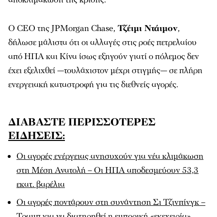
Ο CEO της JPMorgan Chase,
Τζέιμι Ντάιμον
,
δήλωσε μάλιστα ότι οι αλλαγές στις ροές πετρελαίου
από ΗΠΑ και Κίνα ίσως εξηγούν γιατί ο πόλεμος δεν
έχει εξελιχθεί —τουλάχιστον μέχρι στιγμής— σε πλήρη
ενεργειακή καταστροφή για τις διεθνείς αγορές.
ΔΙΑΒΑΣΤΕ ΠΕΡΙΣΣΟΤΕΡΕΣ
ΕΙΔΗΣΕΙΣ:
Οι αγορές ενέργειας ανησυχούν για νέα κλιμάκωση
στη Μέση Ανατολή – Οι ΗΠΑ αποδεσμεύουν 53,3
εκατ. βαρέλια
Οι αγορές ποντάρουν στη συνάντηση Σι Τζινπίνγκ –
Τραμπ για να διατηρηθεί η εμπορική «εκεχειρία»