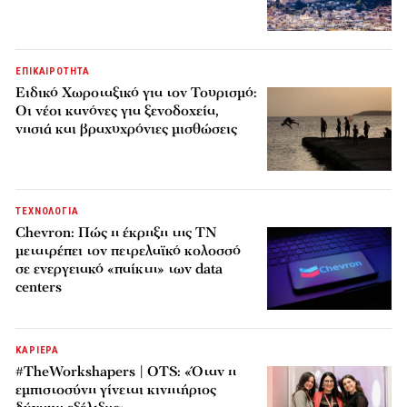
ΕΠΙΚΑΙΡΟΤΗΤΑ
Ειδικό Χωροταξικό για τον Τουρισμό:
Οι νέοι κανόνες για ξενοδοχεία,
νησιά και βραχυχρόνιες μισθώσεις
ΤΕΧΝΟΛΟΓΙΑ
Chevron: Πώς η έκρηξη της ΤΝ
μετατρέπει τον πετρελαϊκό κολοσσό
σε ενεργειακό «παίκτη» των data
centers
ΚΑΡΙΕΡΑ
#TheWorkshapers | OTS: «Όταν η
εμπιστοσύνη γίνεται κινητήριος