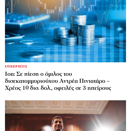
ΕΠΙΧΕΙΡΗΣΕΙΣ
Ion: Σε πίεση ο όμιλος του
δισεκατομμυριούχου Αντρέα Πινιατάρο –
Χρέος 10 δισ. δολ., οφειλές σε 3 ηπείρους