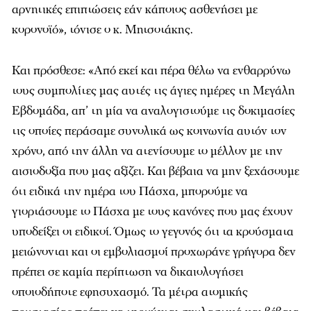
αρνητικές επιπτώσεις εάν κάποιος ασθενήσει με
κορονοϊό», τόνισε ο κ. Μητσοτάκης.
Και πρόσθεσε: «Από εκεί και πέρα θέλω να ενθαρρύνω
τους συμπολίτες μας αυτές τις άγιες ημέρες τη Μεγάλη
Εβδομάδα, απ’ τη μία να αναλογιστούμε τις δοκιμασίες
τις οποίες περάσαμε συνολικά ως κοινωνία αυτόν τον
χρόνο, από την άλλη να ατενίσουμε το μέλλον με την
αισιοδοξία που μας αξίζει. Και βέβαια να μην ξεχάσουμε
ότι ειδικά την ημέρα του Πάσχα, μπορούμε να
γιορτάσουμε το Πάσχα με τους κανόνες που μας έχουν
υποδείξει οι ειδικοί. Όμως το γεγονός ότι τα κρούσματα
μειώνονται και οι εμβολιασμοί προχωράνε γρήγορα δεν
πρέπει σε καμία περίπτωση να δικαιολογήσει
οποιοδήποτε εφησυχασμό. Τα μέτρα ατομικής