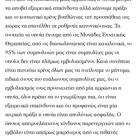
να αποβεί εξαιρετικά επικίνδυνη αλλά κάνουμε πράξη
και το κοινωνικό χρέος βοηθώντας την προσπάθεια της
χώρας να επανέλθει σε ρυθμούς κανονικότητας. Τα
στοιχεία τα οποία έχουμε από τις Μονάδες Εντατικής
Θεραπείας, από τις διασωληνώσεις είναι καταλυτικά, το
95% των συμπολιτών μας είναι συμπολίτες μας οι
οποίοι δεν είναι πλήρως εμβολιασμένοι. Κατά συνέπεια
είναι πιστεύω χρέος όλων μας να στείλουμε το μήνυμα,
ειδικά στους πιο ευάλωτους συμπολίτες μας, ότι ο
εμβολιασμός τους προστατεύει από μία αρρώστια η
οποία, όλοι πρέπει να το γνωρίζουμε πια, ότι είναι
εξαιρετικά επικίνδυνη και ότι προφανώς είναι μία
ιατρική πράξη η οποία είναι απολύτως ασφαλής. Ο
όποιος απειροελάχιστος κίνδυνος παρενεργειών από το
εμβόλιο είναι απείρως μικρότερος από τις πιθανές