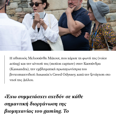
Η ηθοποιός Μελισσάνθη Μάχουτ, που χάρισε τη φωνή της (voice
acting) και την κίνησή της (motion capture) στην Κασσάνδρα
(Kassandra), την εμβληματική πρωταγωνίστρια του
βιντεοπαιχνιδιού Assassin's Creed Odyssey, κατά την ξενάγηση στο
νησί της Δήλου.
«Έχω συμμετάσχει σχεδόν σε κάθε
σημαντική διοργάνωση της
βιομηχανίας του gaming. Το