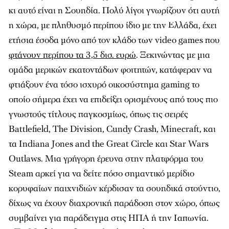
κι αυτό είναι η Σουηδία. Πολύ λίγοι γνωρίζουν ότι αυτή
η χώρα, με πληθυσμό περίπου ίδιο με την Ελλάδα, έχει
ετήσια έσοδα μόνο από τον κλάδο των video games που
φτάνουν περίπου τα 3,5 δισ. ευρώ
. Ξεκινώντας με μια
ομάδα μερικών εκατοντάδων φοιτητών, κατάφεραν να
φτιάξουν ένα τόσο ισχυρό οικοσύστημα gaming το
οποίο σήμερα έχει να επιδείξει ορισμένους από τους πιο
γνωστούς τίτλους παγκοσμίως, όπως τις σειρές
Battlefield, The Division, Cundy Crash, Minecraft, και
τα Indiana Jones and the Great Circle και Star Wars
Outlaws. Μια γρήγορη έρευνα στην πλατφόρμα του
Steam αρκεί για να δείτε πόσο σημαντικό μερίδιο
κορυφαίων παιχνιδιών κέρδισαν τα σουηδικά στούντιο,
δίχως να έχουν διαχρονική παράδοση στον χώρο, όπως
συμβαίνει για παράδειγμα στις ΗΠΑ ή την Ιαπωνία.