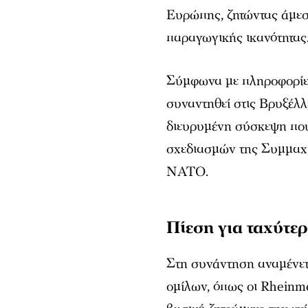
Ευρώπης, ζητώντας άμεσ
παραγωγικής ικανότητας
Σύμφωνα με πληροφορίες
συναντηθεί στις Βρυξέλλ
διευρυμένη σύσκεψη που
σχεδιασμών της Συμμαχί
ΝΑΤΟ.
Πίεση για ταχύτε
Στη συνάντηση αναμένε
ομίλων, όπως οι Rheinme