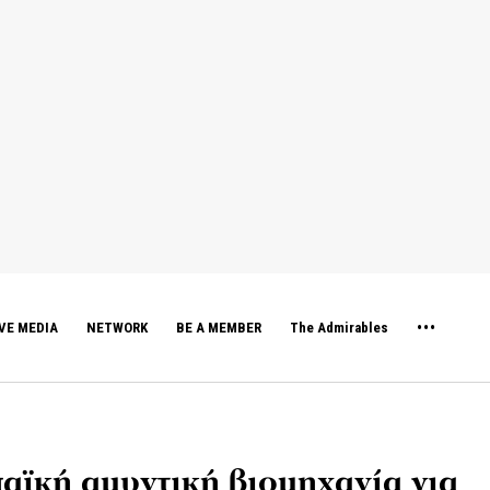
VE MEDIA
NETWORK
BE A MEMBER
The Admirables
αϊκή αμυντική βιομηχανία για