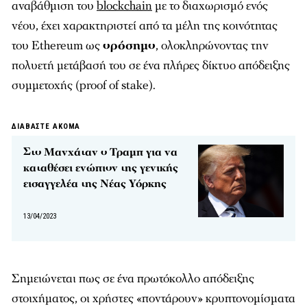
αναβάθμιση του
blockchain
με το διαχωρισμό ενός
νέου, έχει χαρακτηριστεί από τα μέλη της κοινότητας
του Ethereum ως
ορόσημο
, ολοκληρώνοντας την
πολυετή μετάβασή του σε ένα πλήρες δίκτυο απόδειξης
συμμετοχής (proof of stake).
ΔΙΑΒΑΣΤΕ ΑΚΟΜΑ
Στο Μανχάταν ο Τραμπ για να
καταθέσει ενώπιον της γενικής
εισαγγελέα της Νέας Υόρκης
13/04/2023
Σημειώνεται πως σε ένα πρωτόκολλο απόδειξης
στοιχήματος, οι χρήστες «ποντάρουν» κρυπτονομίσματα