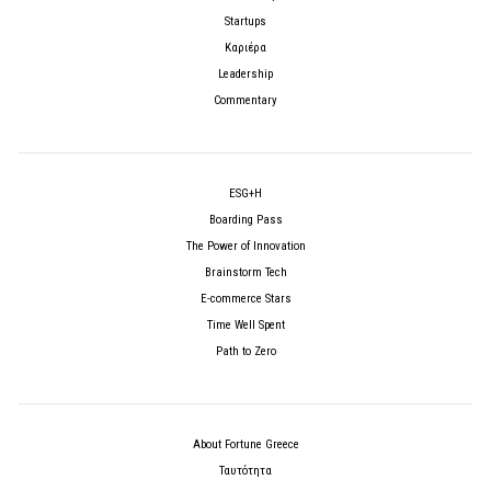
Startups
Καριέρα
Leadership
Commentary
ESG+H
Boarding Pass
The Power of Innovation
Brainstorm Tech
E-commerce Stars
Time Well Spent
Path to Zero
About Fortune Greece
Ταυτότητα