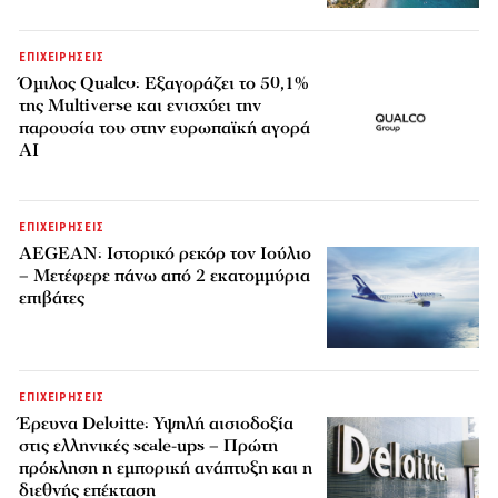
ΕΠΙΧΕΙΡΗΣΕΙΣ
Όμιλος Qualco: Εξαγοράζει το 50,1%
της Multiverse και ενισχύει την
παρουσία του στην ευρωπαϊκή αγορά
AI
ΕΠΙΧΕΙΡΗΣΕΙΣ
AEGEAN: Ιστορικό ρεκόρ τον Ιούλιο
– Μετέφερε πάνω από 2 εκατομμύρια
επιβάτες
ΕΠΙΧΕΙΡΗΣΕΙΣ
Έρευνα Deloitte: Υψηλή αισιοδοξία
στις ελληνικές scale-ups – Πρώτη
πρόκληση η εμπορική ανάπτυξη και η
διεθνής επέκταση