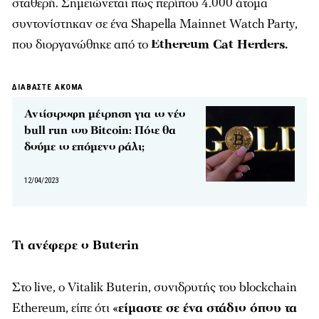
σταθερή. Σημειώνεται πως περίπου 4.000 άτομα
συντονίστηκαν σε ένα Shapella Mainnet Watch Party,
που διοργανώθηκε από το
Ethereum Cat Herders.
ΔΙΑΒΑΣΤΕ ΑΚΟΜΑ
Αντίστροφη μέτρηση για το νέο
bull run του Bitcoin: Πότε θα
δούμε το επόμενο ράλι;
12/04/2023
Τι ανέφερε ο Buterin
Στο live, ο Vitalik Buterin, συνιδρυτής του blockchain
Ethereum, είπε ότι «
είμαστε σε ένα στάδιο όπου τα