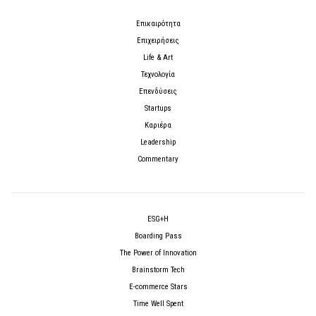
Επικαιρότητα
Επιχειρήσεις
Life & Art
Τεχνολογία
Επενδύσεις
Startups
Καριέρα
Leadership
Commentary
ESG+H
Boarding Pass
The Power of Innovation
Brainstorm Tech
E-commerce Stars
Time Well Spent