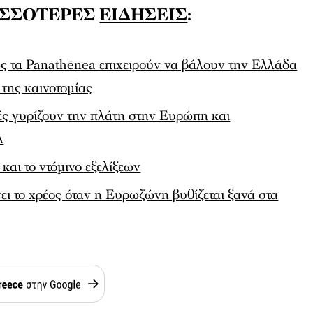
ΙΣΣΟΤΕΡΕΣ
ΕΙΔΗΣΕΙΣ
:
ς τα Panathēnea επιχειρούν να βάλουν την Ελλάδα
της καινοτομίας
τές γυρίζουν την πλάτη στην Ευρώπη και
Α
αι το ντόμινο εξελίξεων
ι το χρέος όταν η Ευρωζώνη βυθίζεται ξανά στα