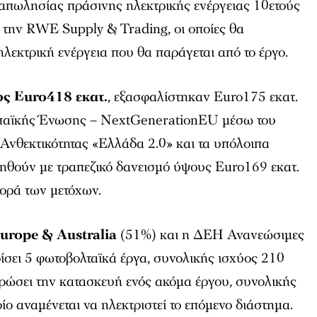
ραπωλησίας πράσινης ηλεκτρικής ενέργειας 10ετούς
 την RWE Supply & Trading, οι οποίες θα
λεκτρική ενέργεια που θα παράγεται από το έργο.
ς Euro418 εκατ.
, εξασφαλίστηκαν Euro175 εκατ.
παϊκής Ένωσης – NextGenerationEU μέσω του
Ανθεκτικότητας «Ελλάδα 2.0» και τα υπόλοιπα
ηθούν με τραπεζικό δανεισμό ύψους Euro169 εκατ.
φορά των μετόχων.
rope & Australia
(51%) και η ΔΕΗ Ανανεώσιμες
ίσει 5 φωτοβολταϊκά έργα, συνολικής ισχύος 210
ώσει την κατασκευή ενός ακόμα έργου, συνολικής
ο αναμένεται να ηλεκτριστεί το επόμενο διάστημα.