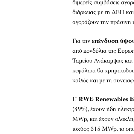
διμερείς συμβάσεις αγο
διάρκειας με τη ΔΕΗ και
αγοράζουν την πράσινη η
Για την
επένδυση ύψου
από κονδύλια της Ευρω
Ταμείου Ανάκαμψης και 
κεφάλαια θα χρηματοδοτ
καθώς και με τη συνεισ
Η
RWE Renewables Eu
(49%), έχουν ήδη ηλεκτρ
MWp, και έχουν ολοκληρ
ισχύος 315 MWp, το οποί