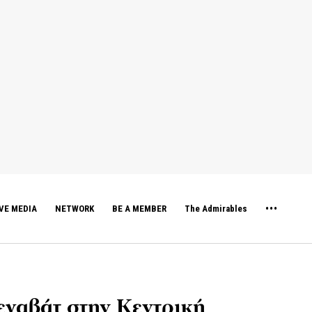
VE MEDIA
NETWORK
BE A MEMBER
The Admirables
εγαβάτ στην Κεντρική