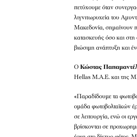
πετύχουμε όταν συνεργαζ
λιγνιτωρυχεία του Αμυντ
Μακεδονία, σημαίνουν πε
κατασκευής όσο και στη 
βιώσιμη ανάπτυξη και έν
Ο
Κώστας Παπαμαντέ
Hellas Μ.Α.Ε. και τη
«Παραδίδουμε τα φωτοβο
ομάδα φωτοβολταϊκών έρ
σε λειτουργία, ενώ οι ερ
βρίσκονται σε προχωρημ
έργα στο δίκτυο φέτος.