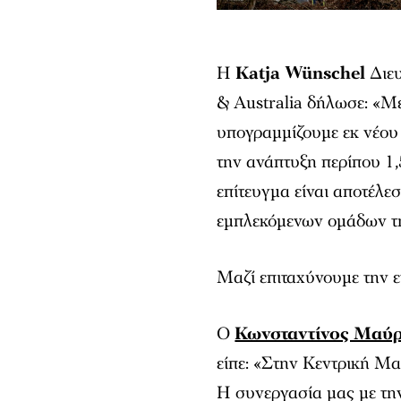
Η
Katja Wünschel
Διε
& Australia δήλωσε: «Μ
υπογραμμίζουμε εκ νέου
την ανάπτυξη περίπου 1,
επίτευγμα είναι αποτέλε
εμπλεκόμενων ομάδων τ
Μαζί επιταχύνουμε την 
Ο
Κωνσταντίνος Μαύ
είπε: «Στην Κεντρική Μα
Η συνεργασία μας με την 