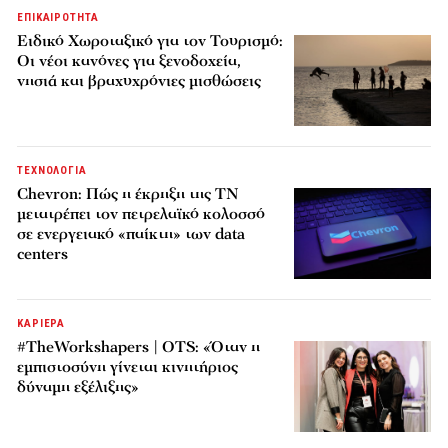
ΕΠΙΚΑΙΡΟΤΗΤΑ
Ειδικό Χωροταξικό για τον Τουρισμό:
Οι νέοι κανόνες για ξενοδοχεία,
νησιά και βραχυχρόνιες μισθώσεις
ΤΕΧΝΟΛΟΓΙΑ
Chevron: Πώς η έκρηξη της ΤΝ
μετατρέπει τον πετρελαϊκό κολοσσό
σε ενεργειακό «παίκτη» των data
centers
ΚΑΡΙΕΡΑ
#TheWorkshapers | OTS: «Όταν η
εμπιστοσύνη γίνεται κινητήριος
δύναμη εξέλιξης»