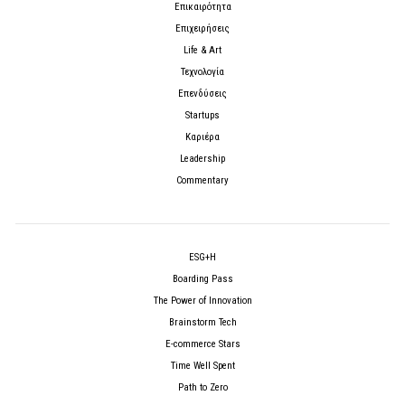
Επικαιρότητα
Επιχειρήσεις
Life & Art
Τεχνολογία
Επενδύσεις
Startups
Καριέρα
Leadership
Commentary
ESG+H
Boarding Pass
The Power of Innovation
Brainstorm Tech
E-commerce Stars
Time Well Spent
Path to Zero