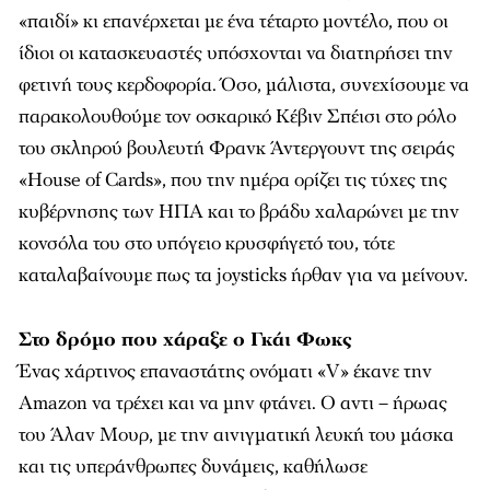
«παιδί» κι επανέρχεται με ένα τέταρτο μοντέλο, που οι
ίδιοι οι κατασκευαστές υπόσχονται να διατηρήσει την
φετινή τους κερδοφορία. Όσο, μάλιστα, συνεχίσουμε να
παρακολουθούμε τον οσκαρικό Κέβιν Σπέισι στο ρόλο
του σκληρού βουλευτή Φρανκ Άντεργουντ της σειράς
«House of Cards», που την ημέρα ορίζει τις τύχες της
κυβέρνησης των ΗΠΑ και το βράδυ χαλαρώνει με την
κονσόλα του στο υπόγειο κρυσφήγετό του, τότε
καταλαβαίνουμε πως τα joysticks ήρθαν για να μείνουν.
Στο δρόμο που χάραξε ο Γκάι Φωκς
Ένας χάρτινος επαναστάτης ονόματι «V» έκανε την
Amazon να τρέχει και να μην φτάνει. Ο αντι – ήρωας
του Άλαν Μουρ, με την αινιγματική λευκή του μάσκα
και τις υπεράνθρωπες δυνάμεις, καθήλωσε