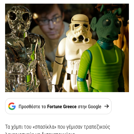
Τα χόμπι του «σπασίκλα» που γέμισαν τραπεζικούς