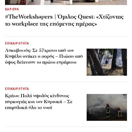
ΚΑΡΙΕΡΑ
#TheWorkshapers | Όμιλος Quest: «Χτίζοντας
το workplace της επόμενης ημέρας»
ΕΠΙΚΑΙΡΟΤΗΤΑ
Λυκαβηττός: Σε 57χρονη από την
Κυψέλη ανήκει η σορός – Πτώση από
ύψος δείχνουν τα πρώτα ευρήματα
ΕΠΙΚΑΙΡΟΤΗΤΑ
Κρήτη: Πολύ υψηλός κίνδυνος
πυρκαγιάς και την Κυριακή – Σε
επιφυλακή όλο το νησί