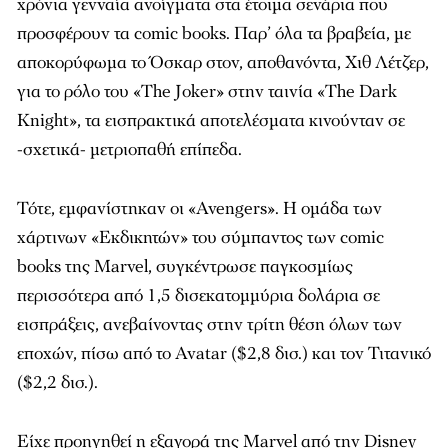
χρόνια γενναία ανοίγματα στα έτοιμα σενάρια που
προσφέρουν τα comic books. Παρ’ όλα τα βραβεία, με
αποκορύφωμα το Όσκαρ στον, αποθανόντα, Χιθ Λέτζερ,
για το ρόλο του «The Joker» στην ταινία «The Dark
Knight», τα εισπρακτικά αποτελέσματα κινούνταν σε
-σχετικά- μετριοπαθή επίπεδα.
Τότε, εμφανίστηκαν οι «Avengers». Η ομάδα των
χάρτινων «Εκδικητών» του σύμπαντος των comic
books της Marvel, συγκέντρωσε παγκοσμίως
περισσότερα από 1,5 δισεκατομμύρια δολάρια σε
εισπράξεις, ανεβαίνοντας στην τρίτη θέση όλων των
εποχών, πίσω από το Avatar ($2,8 δισ.) και τον Τιτανικό
($2,2 δισ.).
Είχε προηγηθεί η εξαγορά της Marvel από την Disney