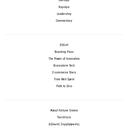
Startups
Καριέρα
Leadership
Commentary
ESG+H
Boarding Pass
The Power of Innovation
Brainstorm Tech
E-commerce Stars
Time Well Spent
Path to Zero
About Fortune Greece
Ταυτότητα
Δήλωση Συμμόρφωσης