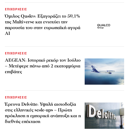
ΕΠΙΧΕΙΡΗΣΕΙΣ
Όμιλος Qualco: Εξαγοράζει το 50,1%
της Multiverse και ενισχύει την
παρουσία του στην ευρωπαϊκή αγορά
AI
ΕΠΙΧΕΙΡΗΣΕΙΣ
AEGEAN: Ιστορικό ρεκόρ τον Ιούλιο
– Μετέφερε πάνω από 2 εκατομμύρια
επιβάτες
ΕΠΙΧΕΙΡΗΣΕΙΣ
Έρευνα Deloitte: Υψηλή αισιοδοξία
στις ελληνικές scale-ups – Πρώτη
πρόκληση η εμπορική ανάπτυξη και η
διεθνής επέκταση