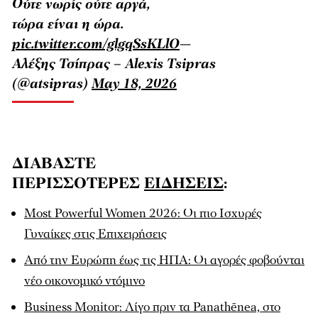
Ούτε νωρίς ούτε αργά,
τώρα είναι η ώρα.
pic.twitter.com/glgqSsKLlO
—
Αλέξης Τσίπρας – Alexis Tsipras
(@atsipras)
May 18, 2026
ΔΙΑΒΑΣΤΕ
ΠΕΡΙΣΣΟΤΕΡΕΣ
ΕΙΔΗΣΕΙΣ
:
Most Powerful Women 2026: Οι πιο Ισχυρές
Γυναίκες στις Επιχειρήσεις
Από την Ευρώπη έως τις ΗΠΑ: Οι αγορές φοβούνται
νέο οικονομικό ντόμινο
Business Monitor: Λίγο πριν τα Panathēnea, στο