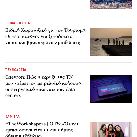
ΕΠΙΚΑΙΡΟΤΗΤΑ
Ειδικό Χωροταξικό για τον Τουρισμό:
Οι νέοι κανόνες για ξενοδοχεία,
νησιά και βραχυχρόνιες μισθώσεις
ΤΕΧΝΟΛΟΓΙΑ
Chevron: Πώς η έκρηξη της ΤΝ
μετατρέπει τον πετρελαϊκό κολοσσό
σε ενεργειακό «παίκτη» των data
centers
ΚΑΡΙΕΡΑ
#TheWorkshapers | OTS: «Όταν η
εμπιστοσύνη γίνεται κινητήριος
δύναμη εξέλιξης»