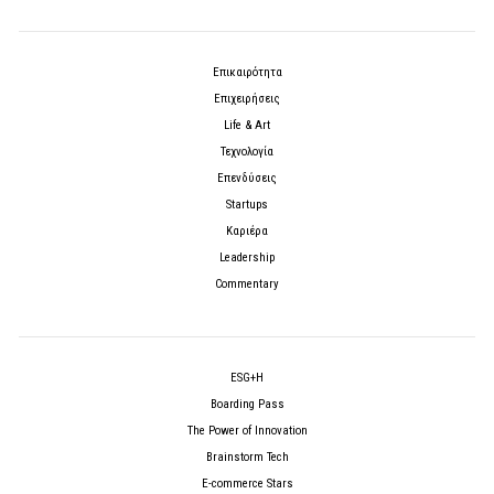
Επικαιρότητα
Επιχειρήσεις
Life & Art
Τεχνολογία
Επενδύσεις
Startups
Καριέρα
Leadership
Commentary
ESG+H
Boarding Pass
The Power of Innovation
Brainstorm Tech
E-commerce Stars