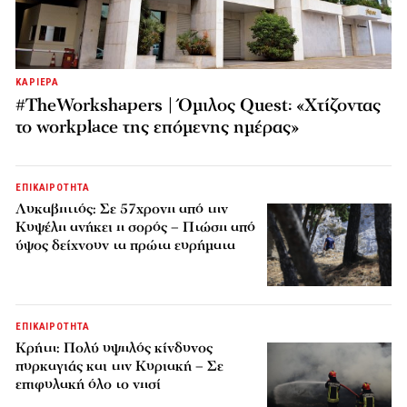
ΚΑΡΙΕΡΑ
#TheWorkshapers | Όμιλος Quest: «Χτίζοντας
το workplace της επόμενης ημέρας»
ΕΠΙΚΑΙΡΟΤΗΤΑ
Λυκαβηττός: Σε 57χρονη από την
Κυψέλη ανήκει η σορός – Πτώση από
ύψος δείχνουν τα πρώτα ευρήματα
ΕΠΙΚΑΙΡΟΤΗΤΑ
Κρήτη: Πολύ υψηλός κίνδυνος
πυρκαγιάς και την Κυριακή – Σε
επιφυλακή όλο το νησί