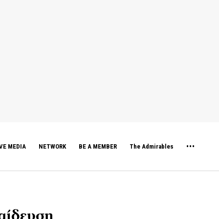
VE MEDIA
NETWORK
BE A MEMBER
The Admirables
παίδευση