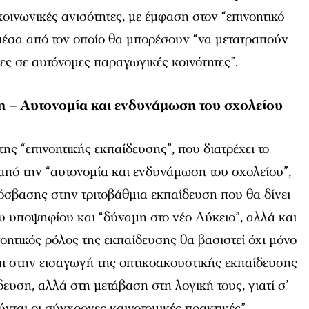
κοινωνικές ανισότητες, με έμφαση στον “επινοητικό
μέσα από τον οποίο θα μπορέσουν “να μετατραπούν
τες σε αυτόνομες παραγωγικές κοινότητες”.
η – Αυτονομία και ενδυνάμωση του σχολείου
της “επινοητικής εκπαίδευσης”, που διατρέχει το
από την “αυτονομία και ενδυνάμωση του σχολείου”,
όσβασης στην τριτοβάθμια εκπαίδευση που θα δίνει
υ υποψηφίου και “δύναμη στο νέο Λύκειο”, αλλά και
νοητικός ρόλος της εκπαίδευσης θα βασιστεί όχι μόνο
ι στην εισαγωγή της οπτικοακουστικής εκπαίδευσης
ευση, αλλά στη μετάβαση στη λογική τους, γιατί σ’
ύνται οι σύγχρονες καινοτομικές πρακτικές”,