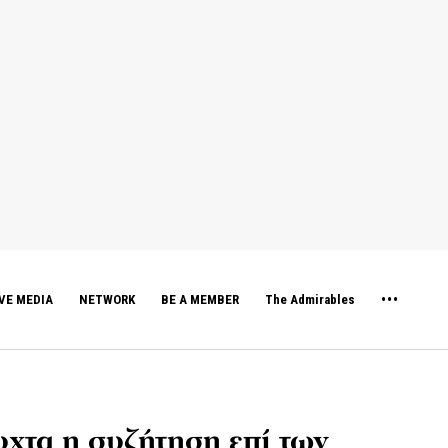
VE MEDIA
NETWORK
BE A MEMBER
The Admirables
χτα η συζήτηση επί των