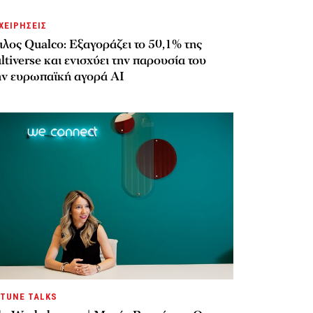
ΧΕΙΡΗΣΕΙΣ
λος Qualco: Εξαγοράζει το 50,1% της
tiverse και ενισχύει την παρουσία του
ην ευρωπαϊκή αγορά AI
TUNE TALKS