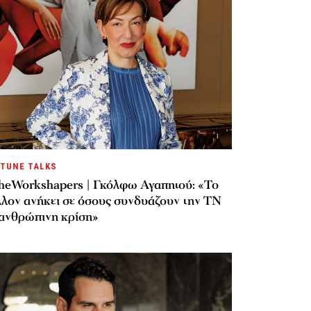
TUNE TALKS
heWorkshapers | Γκόλφω Αγαπητού: «Το
λλον ανήκει σε όσους συνδυάζουν την ΤΝ
 ανθρώπινη κρίση»