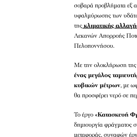
σοβαρά προβλήματα εξ α
υφαλμύρωσης των υδάτω
της
κλιματικής αλλαγή
Λεκανών Απορροής Ποτα
Πελοποννήσου.
Με την ολοκλήρωση της
ένας μεγάλος ταμιευτή
κυβικών μέτρων
, με ω
θα προσφέρει νερό σε πε
Το έργο «
Κατασκευή Φ
δημιουργία φράγματος σ
μεταφοράς, συναφών έργω