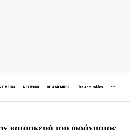
VE MEDIA
NETWORK
BE A MEMBER
The Admirables
ην κατασκευή του φράγματος