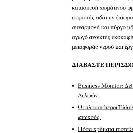
κατασκευή χωμάτινου φρ
εκτροπής υδάτων (τάφρο
συναρμογή και πύργο υδ
αγωγό ανοικτής εκσκαφή
μεταφοράς νερού και έργ
ΔΙΑΒΑΣΤΕ ΠΕΡΙΣΣ
Business Monitor: Δε
Δελφών
Οι πλουσιότεροι Έλλη
φτωχούς
Πόσα χρήματα πιστεύετ