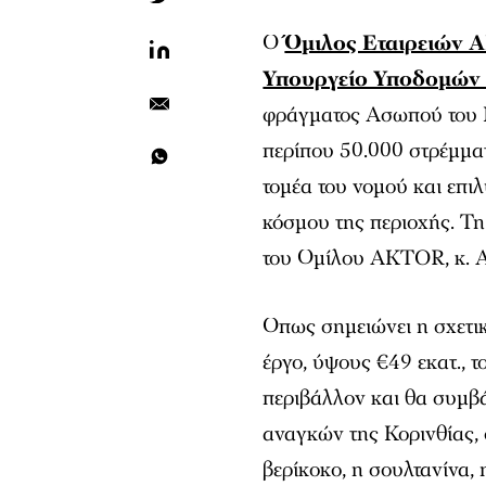
Ο
Όμιλος Εταιρειών
Υπουργείο Υποδομών
φράγματος Ασωπού του Ν
περίπου 50.000 στρέμμα
τομέα του νομού και επι
κόσμου της περιοχής. Τ
του Ομίλου AKTOR, κ. Α
Οπως σημειώνει η σχετικ
έργο, ύψους €49 εκατ., τ
περιβάλλον και θα συμβ
αναγκών της Κορινθίας, ο
βερίκοκο, η σουλτανίνα, 