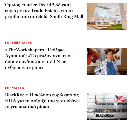
Όμιλος Fourlis: Deal 49,35 εκατ.
ευρώ με την Trade Estates για το
μερίδιο του στο Sofia South Ring Mall
FORTUNE TALKS
#TheWorkshapers | Γκόλφω
Αγαπητού: «Το μέλλον ανήκει σε
όσους συνδυάζουν την ΤΝ με
ανθρώπινη κρίση»
ΕΠΕΝΔΥΣΕΙΣ
BlackRock: Η πώληση ευρώ από τις
ΗΠΑ για τη στήριξη του γεν αυξάνει
το γεωπολιτικό ρίσκο