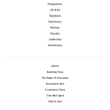
Επιχειρήσεις
Life & Art
Τεχνολογία
Επενδύσεις
Startups
Καριέρα
Leadership
Commentary
ESG+H
Boarding Pass
The Power of Innovation
Brainstorm Tech
E-commerce Stars
Time Well Spent
Path to Zero