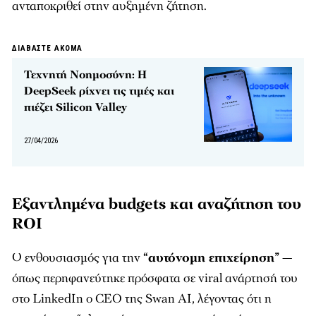
ανταποκριθεί στην αυξημένη ζήτηση.
ΔΙΑΒΑΣΤΕ ΑΚΟΜΑ
Τεχνητή Νοημοσύνη: Η
DeepSeek ρίχνει τις τιμές και
πιέζει Silicon Valley
27/04/2026
Εξαντλημένα budgets και αναζήτηση του
ROI
Ο ενθουσιασμός για την
“αυτόνομη επιχείρηση”
—
όπως περηφανεύτηκε πρόσφατα σε viral ανάρτησή του
στο LinkedIn ο CEO της Swan AI, λέγοντας ότι η