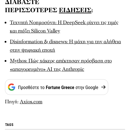
ΔΙΑΒΑΣΤΕ
ΠΕΡΙΣΣΟΤΕΡΕΣ
ΕΙΔΗΣΕΙΣ
:
Τεχνητή Νοημοσύνη: Η DeepSeek ρίχνει τις τιμές
και πιέζει Silicon Valley
Disinformation & disnews: Η μάχη για την αλήθεια
στην ψηφιακή εποχή
Mythos: Πώς χάκερς απέκτησαν πρόσβαση στο
«απαγορευμένο» AI της Anthropic
Πηγή:
Axios.com
TAGS