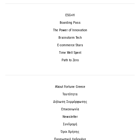
ESG+H
Boarding Pass
The Power of Innovation
Brainstorm Tech
E-commerce Stars
Time Well Spent
Path to Zero
About Fortune Greece
Ταυτότητα
Δήλωση Συμμόρφωσης
Επικοινωνία
Newsletter
Συνδρομή
Όροι Χρήσης
Προσωπικά Δεδομένα