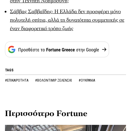
στην Τεχνητή Νοημοσύνη;
Σάββας Σαββαΐδης: Η Ελλάδα δεν προσφέρει µόνο
πολυτελή σπίτια, αλλά τη δυνατότητα συµµετοχής σε
έναν διαφορετικό τρόπο ζωής
TAGS
#ΕΠΙΚΑΙΡΟΤΗΤΑ
#ΒΟΛΟΝΤΙΜΙΡ ΖΕΛΕΝΣΚΙ
#ΟΥΚΡΑΝΙΑ
Περισσότερο Fortune