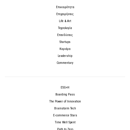
Επικαιρότητα
Επιχειρήσεις
Life & Art
Τεχνολογία
Επενδύσεις
Startups
Καριέρα
Leadership
Commentary
ESG+H
Boarding Pass
The Power of Innovation
Brainstorm Tech
E-commerce Stars
Time Well Spent
Path to Zero