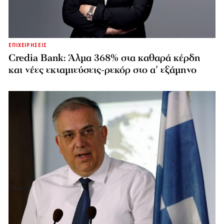
ΕΠΙΧΕΙΡΗΣΕΙΣ
Credia Bank: Άλμα 368% στα καθαρά κέρδη
και νέες εκταμιεύσεις-ρεκόρ στο α’ εξάμηνο