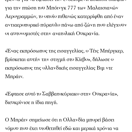
για την πτώση του Μπόινγκ 777 των Μαλαισιανών
Αερογραμμών, το οποίο πιθανώς κατερρίφθη από έναν
αντιαεροπορικό πύραυλο πάνω από ζώνη που ελέγχουν
οι αυτονομιστές στην ανατολική Ουκρανία.
«Ένας εκπρόσωπος της εισαγγελίας, ο Τέις Μπέργκερ,
βρίσκεται αυτήν την στιγμή στο Κίεβο», δήλωσε ο
εκπρόσωπος της ολλανδικής εισαγγελίας Βιμ ντε
Μπράιν.
«Έφτασε αυτό το Σαββατοκύριακο στην Ουκρανία»,
διευκρίνισε η ίδια πηγή.
Ο Μπράιν σημείωσε ότι η Ολλανδία μπορεί βάσει
νόμου που έχει υιοθετηθεί εδώ και μερικά χρόνια να