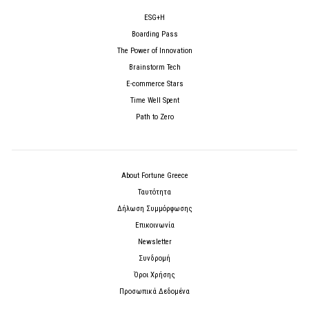
ESG+H
Boarding Pass
The Power of Innovation
Brainstorm Tech
E-commerce Stars
Time Well Spent
Path to Zero
About Fortune Greece
Ταυτότητα
Δήλωση Συμμόρφωσης
Επικοινωνία
Newsletter
Συνδρομή
Όροι Χρήσης
Προσωπικά Δεδομένα