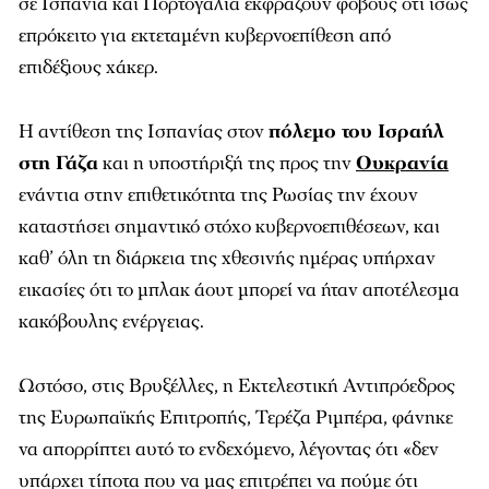
σε Ισπανία και Πορτογαλία εκφράζουν φόβους ότι ίσως
επρόκειτο για εκτεταμένη κυβερνοεπίθεση από
επιδέξιους χάκερ.
Η αντίθεση της Ισπανίας στον
πόλεμο του Ισραήλ
στη Γάζα
και η υποστήριξή της προς την
Ουκρανία
ενάντια στην επιθετικότητα της Ρωσίας την έχουν
καταστήσει σημαντικό στόχο κυβερνοεπιθέσεων, και
καθ’ όλη τη διάρκεια της χθεσινής ημέρας υπήρχαν
εικασίες ότι το μπλακ άουτ μπορεί να ήταν αποτέλεσμα
κακόβουλης ενέργειας.
Ωστόσο, στις Βρυξέλλες, η Εκτελεστική Αντιπρόεδρος
της Ευρωπαϊκής Επιτροπής, Τερέζα Ριμπέρα, φάνηκε
να απορρίπτει αυτό το ενδεχόμενο, λέγοντας ότι «δεν
υπάρχει τίποτα που να μας επιτρέπει να πούμε ότι