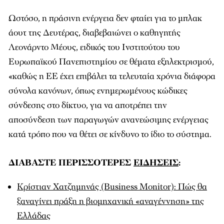
Ωστόσο, η πράσινη ενέργεια δεν φταίει για το μπλακ
άουτ της Δευτέρας, διαβεβαιώνει ο καθηγητής
Λεονάρντο Μέους, ειδικός του Ινστιτούτου του
Ευρωπαϊκού Πανεπιστημίου σε θέματα εξηλεκτρισμού,
«καθώς η ΕΕ έχει επιβάλει τα τελευταία χρόνια διάφορα
σύνολα κανόνων, όπως ενημερωμένους κώδικες
σύνδεσης στο δίκτυο, για να αποτρέπει την
αποσύνδεση των παραγωγών ανανεώσιμης ενέργειας
κατά τρόπο που να θέτει σε κίνδυνο το ίδιο το σύστημα.
ΔΙΑΒΑΣΤΕ ΠΕΡΙΣΣΟΤΕΡΕΣ
ΕΙΔΗΣΕΙΣ
:
Κρίστιαν Χατζημηνάς (Business Monitor): Πώς θα
ξαναγίνει πράξη η βιομηχανική
«
αναγέννηση
»
της
Ελλάδας