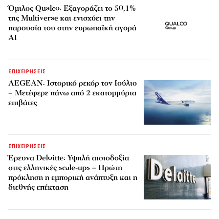
Όμιλος Qualco: Εξαγοράζει το 50,1%
της Multiverse και ενισχύει την
παρουσία του στην ευρωπαϊκή αγορά
AI
ΕΠΙΧΕΙΡΗΣΕΙΣ
AEGEAN: Ιστορικό ρεκόρ τον Ιούλιο
– Μετέφερε πάνω από 2 εκατομμύρια
επιβάτες
ΕΠΙΧΕΙΡΗΣΕΙΣ
Έρευνα Deloitte: Υψηλή αισιοδοξία
στις ελληνικές scale-ups – Πρώτη
πρόκληση η εμπορική ανάπτυξη και η
διεθνής επέκταση