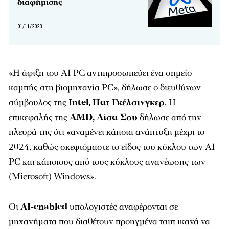
διαφήμισης
01/11/2023
«Η άφιξη του AI PC αντιπροσωπεύει ένα σημείο
καμπής στη βιομηχανία PC», δήλωσε ο διευθύνων
σύμβουλος της
Intel,
Πατ Γκέλσινγκερ
. Η
επικεφαλής της
AMD,
Λίσα Σου
δήλωσε από την
πλευρά της ότι «αναμένει κάποια ανάπτυξη μέχρι το
2024, καθώς σκεφτόμαστε το είδος του κύκλου των AI
PC και κάποιους από τους κύκλους ανανέωσης των
(Microsoft) Windows».
Οι
AI-enabled
υπολογιστές αναφέρονται σε
μηχανήματα που διαθέτουν προηγμένα τσιπ ικανά να