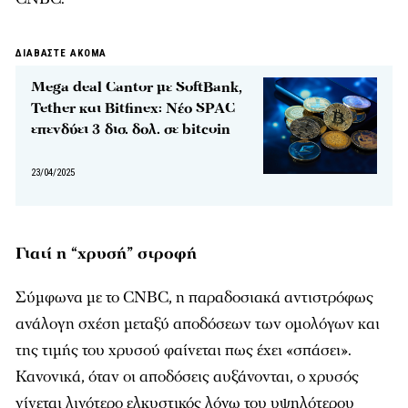
ΔΙΑΒΑΣΤΕ ΑΚΟΜΑ
Mega deal Cantor με SoftBank,
Tether και Bitfinex: Νέο SPAC
επενδύει 3 δισ. δολ. σε bitcoin
23/04/2025
Γιατί η “χρυσή” στροφή
Σύμφωνα με το CNBC, η παραδοσιακά αντιστρόφως
ανάλογη σχέση μεταξύ αποδόσεων των ομολόγων και
της τιμής του χρυσού φαίνεται πως έχει «σπάσει».
Κανονικά, όταν οι αποδόσεις αυξάνονται, ο χρυσός
γίνεται λιγότερο ελκυστικός λόγω του υψηλότερου